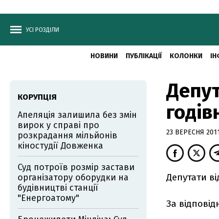
УСІ РОЗДІЛИ
НОВИНИ
ПУБЛІКАЦІЇ
КОЛОНКИ
ІН
Депут
КОРУПЦІЯ
годі
Апеляція залишила без змін
вирок у справі про
23 ВЕРЕСНЯ 2011
розкрадання мільйонів
кіностудії Довженка
Суд потроїв розмір застави
Депутати ві
організатору оборудки на
будівництві станції
"Енергоатому"
За відповід