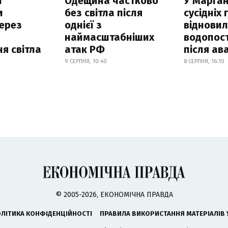
і
Одещина частково
У Марган
и
без світла після
сусідніх
ерез
однієї з
віднови
наймасштабніших
водопос
я світла
атак РФ
після ава
9 СЕРПНЯ, 10:40
8 СЕРПНЯ, 16:10
© 2005-2026, ЕКОНОМІЧНА ПРАВДА
ЛІТИКА КОНФІДЕНЦІЙНОСТІ
ПРАВИЛА ВИКОРИСТАННЯ МАТЕРІАЛІВ 