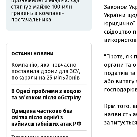
Бронежилети Міндіча: Суд
стягнув майже 100 млн
Законом Укр
гривень з компанії-
України що
постачальника
юридичної о
свідоцтво 
використов
ОСТАННІ НОВИНИ
"Проте, як 
органи та о
Компанію, яка невчасно
поставила дрони для ЗСУ,
податків та
покарали на 25 мільйонів
або витягу 
господарюв
В Одесі проблеми з водою
та звʼязком після обстрілу
Крім того, 
Одещина частково без
наявність а
світла після однієї з
запитується
наймасштабніших атак РФ