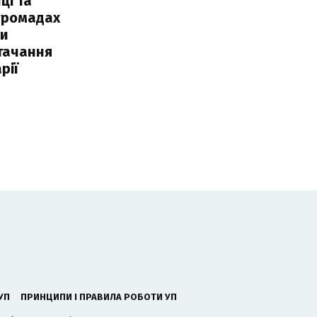
ці та
 громадах
ли
тачання
рії
УП
ПРИНЦИПИ І ПРАВИЛА РОБОТИ УП