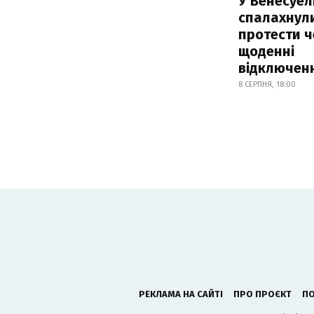
У Венесуел
спалахнул
протести ч
щоденні
відключенн
8 СЕРПНЯ, 18:00
РЕКЛАМА НА САЙТІ
ПРО ПРОЄКТ
ПО