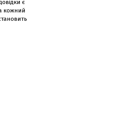
довідки є
за кожний
 становить