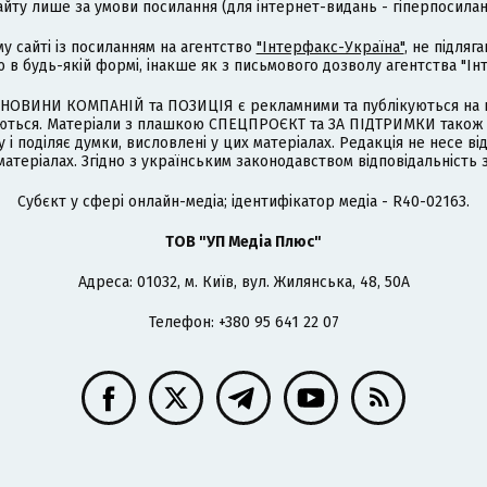
айту лише за умови посилання (для інтернет-видань - гіперпосиланн
му сайті із посиланням на агентство
"Інтерфакс-Україна"
, не підля
 будь-якій формі, інакше як з письмового дозволу агентства "Ін
НОВИНИ КОМПАНІЙ та ПОЗИЦІЯ є рекламними та публікуються на п
туються. Матеріали з плашкою СПЕЦПРОЄКТ та ЗА ПІДТРИМКИ також
 і поділяє думки, висловлені у цих матеріалах. Редакція не несе ві
атеріалах. Згідно з українським законодавством відповідальність 
Cубєкт у сфері онлайн-медіа; ідентифікатор медіа - R40-02163.
ТОВ "УП Медіа Плюс"
Адреса: 01032, м. Київ, вул. Жилянська, 48, 50А
Телефон: +380 95 641 22 07