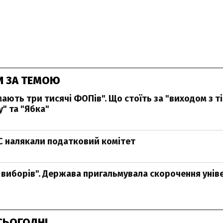
И ЗА ТЕМОЮ
мають три тисячі ФОПів". Що стоїть за "виходом з ті
" та "Ябка"
С налякали податковий комітет
я виборів". Держава пригальмувала скорочення унів
СЬОГОДНІ