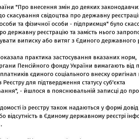
аїни "Про внесення змін до деяких законодавчих
до скасування свідоцтва про державну реєстрац
соби та фізичної особи - підприємця" було ска
про державну реєстрацію та замість нього запро
увати виписку або витяг з Єдиного державного р
показала практика застосування вказаних норм,
ргани Пенсійного фонду України вимагають від 
 платників єдиного соціального внеску оригінал
з Реєстру для підтвердження статусу суб'єкта
ання", - йшлося в пояснювальній записці до про
відомості із реєстру також надаються у формі дові
бо відсутність в Єдиному державному реєстрі інфо
.