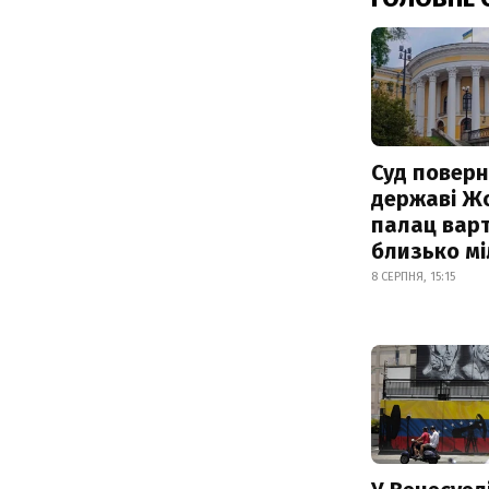
Суд поверн
державі Ж
палац варт
близько м
8 СЕРПНЯ, 15:15