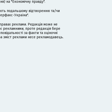
я) на "Економічну правду".
гають подальшому відтворенню та/чи
терфакс-Україна".
равах реклами. Редакція може не
 є рекламними, проте редакція бере
дповідальності за факти та оціночні
за зміст реклами несе рекламодавець.