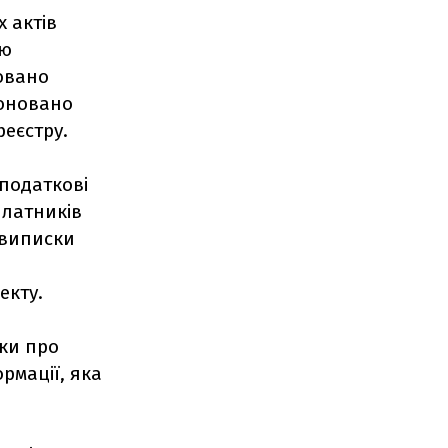
 актів
ію
совано
поновано
еєстру.
 податкові
платників
 виписки
екту.
дки про
рмації, яка