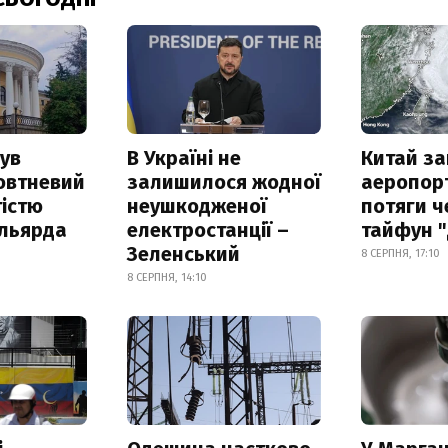
ув
В Україні не
Китай з
овтневий
залишилося жодної
аеропорт
істю
неушкодженої
потяги ч
ільярда
електростанції –
тайфун 
Зеленський
8 СЕРПНЯ, 17:10
8 СЕРПНЯ, 14:10