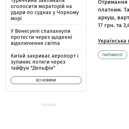
Туреччина закликала
Отримання і
оголосити мораторій на
платним. Та
удари по суднах у Чорному
аркуш, варт
морі
17 грн. та 3
У Венесуелі спалахнули
протести через щоденні
Українська
відключення світла
Китай закриває аеропорт і
ПАРЛАМЕНТ
зупиняє потяги через
тайфун "Дельфін"
ВСІ НОВИНИ
РЕКЛАМА: