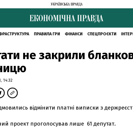
ФРАСТРУКТУРА
ПРАВИЛА ГРИ
ФІНАНСИ
СПЕЦПРОЄКТИ
ІНТЕР
ати не закрили бланко
вницю
, 14:32
дмовились відмінити платні виписки з держреєст
ний проект проголосував лише 61 депутат.