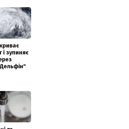
акриває
 і зупиняє
ерез
"Дельфін"