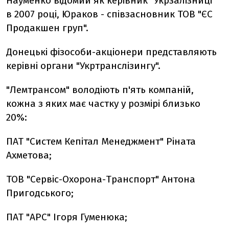
Науменко відомий як керівник "Укрзалізниці"
в 2007 році, Юраков - співзасновник ТОВ "ЄС
Продакшен груп".
Донецькі фізособи-акціонери представляють
керівні органи "Укртранслізингу".
"Лемтрансом" володіють п'ять компаній,
кожна з яких має частку у розмірі близько
20%:
ПАТ "Систем Кепітал Менеджмент" Ріната
Ахметова;
ТОВ "Сервіс-Охорона-Транспорт" Антона
Пригодського;
ПАТ "АРС" Ігоря Гуменюка;