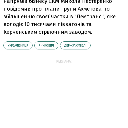
напрямів бізнесу СКМ Микола Нестеренко
повідомив про плани групи Ахметова по
збільшенню своєї частки в "Лемтрансі", яке
володіє 10 тисячами піввагонів та
Керченським стрілочним заводом.
УКРЗАЛІЗНИЦЯ
ЯНУКОВИЧ
ДЕРЖЗАКУПІВЛІ
РЕКЛАМА: