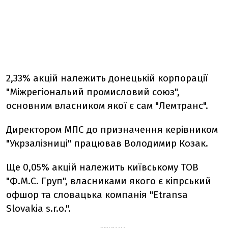
2,33% акцій належить донецькій корпорації
"Міжрегіональий промисловий союз",
основним власником якої є сам "Лемтранс".
Директором МПС до призначення керівником
"Укрзалізниці" працював Володимир Козак.
Ще 0,05% акцій належить київському ТОВ
"Ф.М.С. Груп", власниками якого є кіпрський
офшор та словацька компанія "Etransa
Slovakia s.r.o.".