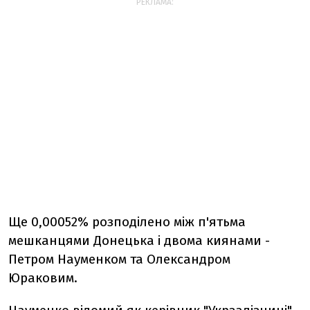
РЕКЛАМА:
Ще 0,00052% розподілено між п'ятьма
мешканцями Донецька і двома киянами -
Петром Науменком та Олександром
Юраковим.