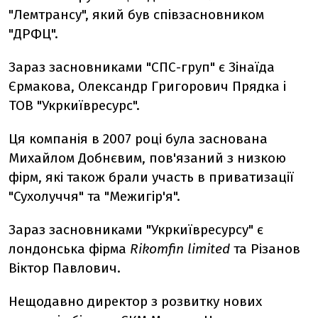
"Лемтрансу", який був співзасновником
"ДРФЦ".
Зараз засновниками "СПС-груп" є Зінаїда
Єрмакова, Олександр Григорович Прядка і
ТОВ "Укркиївресурс".
Ця компанія в 2007 році була заснована
Михайлом Добнєвим, пов'язаний з низкою
фірм, які також брали участь в приватизації
"Сухолуччя" та "Межигір'я".
Зараз засновниками "Укркиївресурсу" є
лондонська фірма
Rikomfin limited
та Різанов
Віктор Павлович.
Нещодавно директор з розвитку нових