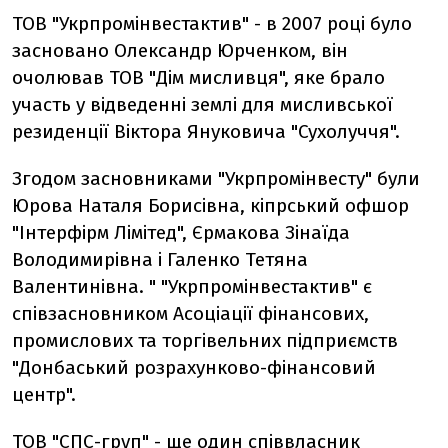
ТОВ "Укрпромінвестактив" - в 2007 році було
засновано Олександр Юрченком, він
очолював ТОВ "Дім мисливця", яке брало
участь у відведенні землі для мисливської
резиденції Віктора Януковича "Сухолуччя".
Згодом засновниками "Укрпромінвесту" були
Юрова Наталя Борисівна, кіпрський офшор
"Інтерфірм Лімітед", Єрмакова Зінаїда
Володимирівна і Галенко Тетяна
Валентинівна. " "Укрпромінвестактив" є
співзасновником Асоціації фінансових,
промислових та торгівельних підприємств
"Донбаський розрахунково-фінансовий
центр".
ТОВ "СПС-груп" - ще один співвласник