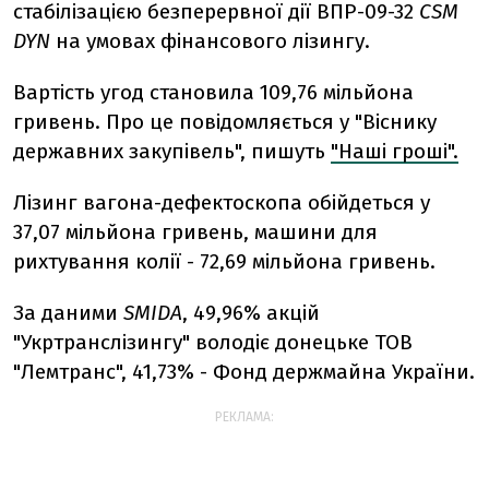
стабілізацією безперервної дії ВПР-09-32
СSM
DYN
на умовах фінансового лізингу.
Вартість угод становила 109,76 мільйона
гривень. Про це повідомляється у "Віснику
державних закупівель", пишуть
"Наші гроші".
Лізинг вагона-дефектоскопа обійдеться у
37,07 мільйона гривень, машини для
рихтування колії - 72,69 мільйона гривень.
За даними
SMIDA
, 49,96% акцій
"Укртранслізингу" володіє донецьке ТОВ
"Лемтранс", 41,73% - Фонд держмайна України.
РЕКЛАМА: