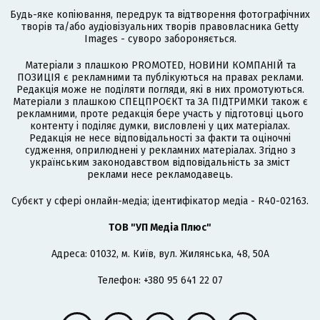
Будь-яке копіювання, передрук та відтворення фотографічних
творів та/або аудіовізуальних творів правовласника Getty
Images - суворо забороняється.
Матеріали з плашкою PROMOTED, НОВИНИ КОМПАНІЙ та
ПОЗИЦІЯ є рекламними та публікуються на правах реклами.
Редакція може не поділяти погляди, які в них промотуються.
Матеріали з плашкою СПЕЦПРОЄКТ та ЗА ПІДТРИМКИ також є
рекламними, проте редакція бере участь у підготовці цього
контенту і поділяє думки, висловлені у цих матеріалах.
Редакція не несе відповідальності за факти та оціночні
судження, оприлюднені у рекламних матеріалах. Згідно з
українським законодавством відповідальність за зміст
реклами несе рекламодавець.
Cубєкт у сфері онлайн-медіа; ідентифікатор медіа - R40-02163.
ТОВ "УП Медіа Плюс"
Адреса: 01032, м. Київ, вул. Жилянська, 48, 50А
Телефон: +380 95 641 22 07