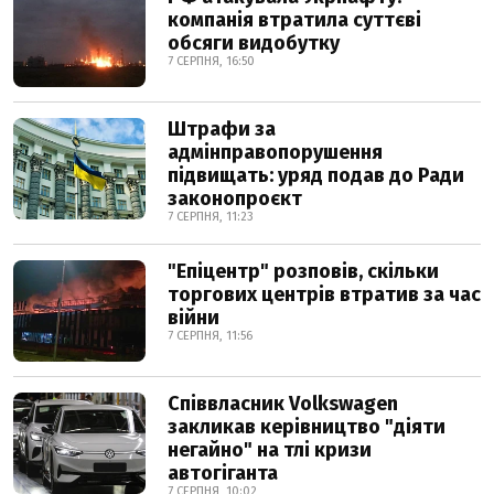
компанія втратила суттєві
обсяги видобутку
7 СЕРПНЯ, 16:50
Штрафи за
адмінправопорушення
підвищать: уряд подав до Ради
законопроєкт
7 СЕРПНЯ, 11:23
"Епіцентр" розповів, скільки
торгових центрів втратив за час
війни
7 СЕРПНЯ, 11:56
Співвласник Volkswagen
закликав керівництво "діяти
негайно" на тлі кризи
автогіганта
7 СЕРПНЯ, 10:02