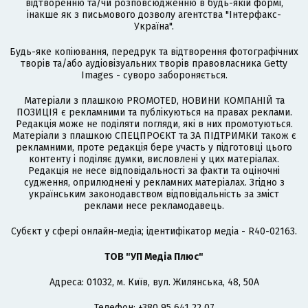
відтворенню та/чи розповсюдженню в будь-якій формі,
інакше як з письмового дозволу агентства "Інтерфакс-
Україна".
Будь-яке копіювання, передрук та відтворення фотографічних
творів та/або аудіовізуальних творів правовласника Getty
Images - суворо забороняється.
Матеріали з плашкою PROMOTED, НОВИНИ КОМПАНІЙ та
ПОЗИЦІЯ є рекламними та публікуються на правах реклами.
Редакція може не поділяти погляди, які в них промотуються.
Матеріали з плашкою СПЕЦПРОЄКТ та ЗА ПІДТРИМКИ також є
рекламними, проте редакція бере участь у підготовці цього
контенту і поділяє думки, висловлені у цих матеріалах.
Редакція не несе відповідальності за факти та оціночні
судження, оприлюднені у рекламних матеріалах. Згідно з
українським законодавством відповідальність за зміст
реклами несе рекламодавець.
Cубєкт у сфері онлайн-медіа; ідентифікатор медіа - R40-02163.
ТОВ "УП Медіа Плюс"
Адреса: 01032, м. Київ, вул. Жилянська, 48, 50А
Телефон: +380 95 641 22 07