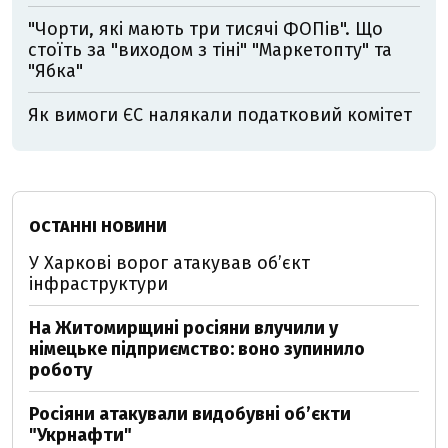
"Чорти, які мають три тисячі ФОПів". Що
стоїть за "виходом з тіні" "Маркетопту" та
"Ябка"
Як вимоги ЄС налякали податковий комітет
ОСТАННІ НОВИНИ
У Харкові ворог атакував обʼєкт
інфраструктури
На Житомирщині росіяни влучили у
німецьке підприємство: воно зупинило
роботу
Росіяни атакували видобувні обʼєкти
"Укрнафти"