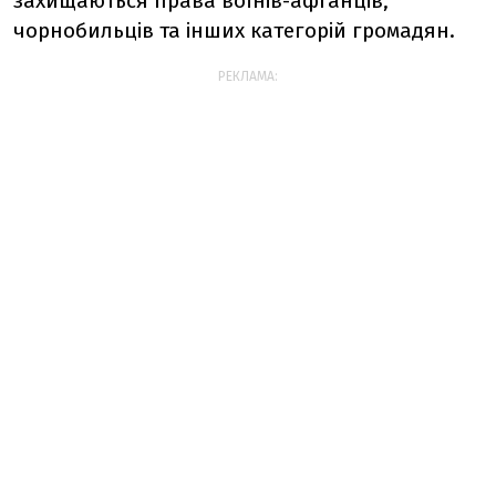
захищаються права воїнів-афганців,
чорнобильців та інших категорій громадян.
РЕКЛАМА: