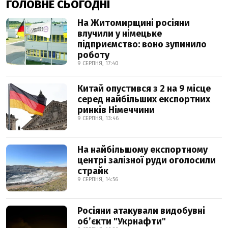
ГОЛОВНЕ СЬОГОДНІ
На Житомирщині росіяни
влучили у німецьке
підприємство: воно зупинило
роботу
9 СЕРПНЯ, 17:40
Китай опустився з 2 на 9 місце
серед найбільших експортних
ринків Німеччини
9 СЕРПНЯ, 13:46
На найбільшому експортному
центрі залізної руди оголосили
страйк
9 СЕРПНЯ, 14:56
Росіяни атакували видобувні
обʼєкти "Укрнафти"