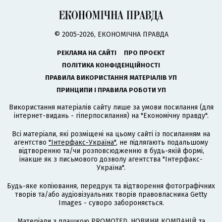
© 2005-2026, ЕКОНОМІЧНА ПРАВДА
РЕКЛАМА НА САЙТІ
ПРО ПРОЄКТ
ПОЛІТИКА КОНФІДЕНЦІЙНОСТІ
ПРАВИЛА ВИКОРИСТАННЯ МАТЕРІАЛІВ УП
ПРИНЦИПИ І ПРАВИЛА РОБОТИ УП
Використання матеріалів сайту лише за умови посилання (для
інтернет-видань - гіперпосилання) на "Економічну правду".
Всі матеріали, які розміщені на цьому сайті із посиланням на
агентство
"Інтерфакс-Україна"
, не підлягають подальшому
відтворенню та/чи розповсюдженню в будь-якій формі,
інакше як з письмового дозволу агентства "Інтерфакс-
Україна".
Будь-яке копіювання, передрук та відтворення фотографічних
творів та/або аудіовізуальних творів правовласника Getty
Images - суворо забороняється.
Матеріали з плашкою PROMOTED, НОВИНИ КОМПАНІЙ та