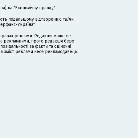
я) на "Економічну правду".
гають подальшому відтворенню та/чи
терфакс-Україна".
равах реклами. Редакція може не
 є рекламними, проте редакція бере
дповідальності за факти та оціночні
за зміст реклами несе рекламодавець.