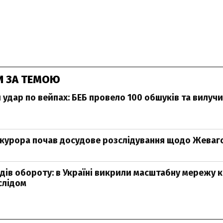
И ЗА ТЕМОЮ
удар по вейпах: БЕБ провело 100 обшуків та вилуч
курора почав досудове розслідування щодо Жеваг
рдів обороту: в Україні викрили масштабну мережу к
слідом