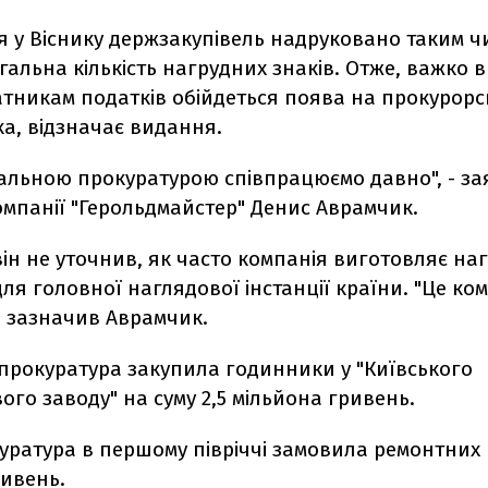
 у Віснику держзакупівель надруковано таким ч
гальна кількість нагрудних знаків. Отже, важко 
атникам податків обійдеться поява на прокурорс
а, відзначає видання.
ральною прокуратурою співпрацюємо давно", - з
омпанії "Герольдмайстер" Денис Аврамчик.
ін не уточнив, як часто компанія виготовляє на
ля головної наглядової інстанції країни. "Це ко
- зазначив Аврамчик.
нпрокуратура закупила годинники у "Київського
го заводу" на суму 2,5 мільйона гривень.
ратура в першому півріччі замовила ремонтних р
ривень.