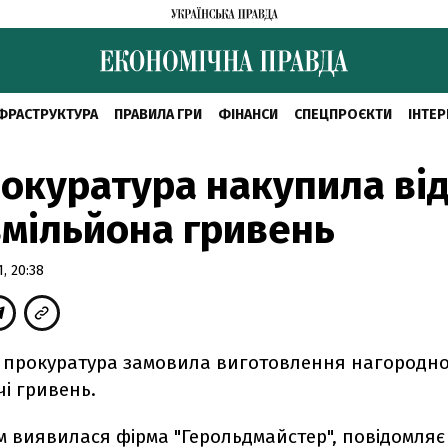
ФРАСТРУКТУРА
ПРАВИЛА ГРИ
ФІНАНСИ
СПЕЦПРОЄКТИ
ІНТЕР
окуратура накупила ві
вмільйона гривень
, 20:38
 прокуратура замовила виготовлення нагородної
чі гривень.
 виявилася фірма "Герольдмайстер", повідомля