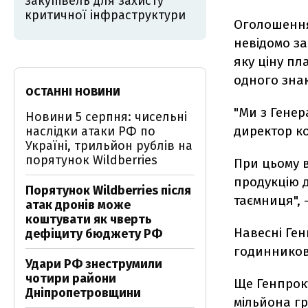
закупівель для захисту
критичної інфраструктури
Оголошення
невідомо за
яку ціну пл
одного знак
ОСТАННІ НОВИНИ
"Ми з Гене
Новини 5 серпня: чисельні
директор к
наслідки атаки РФ по
Україні, трильйон рублів на
порятунок Wildberries
При цьому в
продукцію д
Порятунок Wildberries після
таємниця", 
атак дронів може
коштувати як чверть
Навесні Ге
дефіциту бюджету РФ
годинниково
Удари РФ знеструмили
чотири райони
Ще Генпроку
Дніпропетровщини
мільйона г