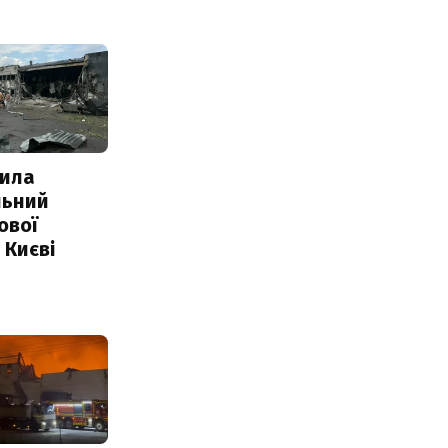
ила
льний
ової
 Києві