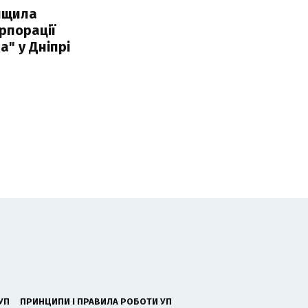
нищила
рпорації
а" у Дніпрі
УП
ПРИНЦИПИ І ПРАВИЛА РОБОТИ УП