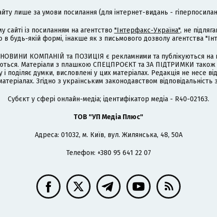
айту лише за умови посилання (для інтернет-видань - гіперпосиланн
му сайті із посиланням на агентство
"Інтерфакс-Україна"
, не підля
 будь-якій формі, інакше як з письмового дозволу агентства "Ін
НОВИНИ КОМПАНІЙ та ПОЗИЦІЯ є рекламними та публікуються на п
туються. Матеріали з плашкою СПЕЦПРОЄКТ та ЗА ПІДТРИМКИ також
 і поділяє думки, висловлені у цих матеріалах. Редакція не несе ві
атеріалах. Згідно з українським законодавством відповідальність 
Cубєкт у сфері онлайн-медіа; ідентифікатор медіа - R40-02163.
ТОВ "УП Медіа Плюс"
Адреса: 01032, м. Київ, вул. Жилянська, 48, 50А
Телефон: +380 95 641 22 07