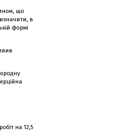
ином, що
визначити, в
ькій формі
аявив
городну
мерційна
обіт на 12,5