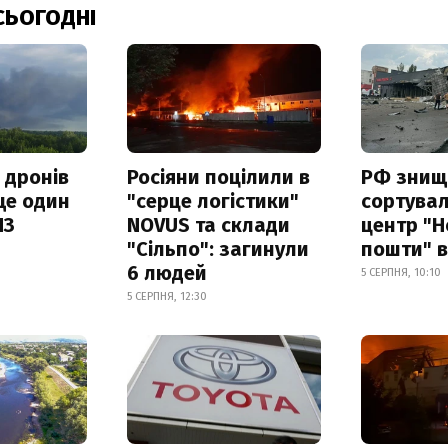
СЬОГОДНІ
 дронів
Росіяни поцілили в
РФ знищ
ще один
"серце логістики"
сортува
ПЗ
NOVUS та склади
центр "Н
"Сільпо": загинули
пошти" в
6 людей
5 СЕРПНЯ, 10:10
5 СЕРПНЯ, 12:30