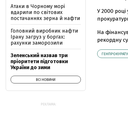
Атаки в Чорному морі
У 2000 році
вдарили по світових
постачаннях зерна й нафти
прокуратури
Головний виробник нафти
На фінансу
Ірану загруз у боргах:
рекордну су
рахунки заморозили
ГЕНПРОКУРАТУ
Зеленський назвав три
пріоритети підготовки
України до зими
ВСІ НОВИНИ
РЕКЛАМА: