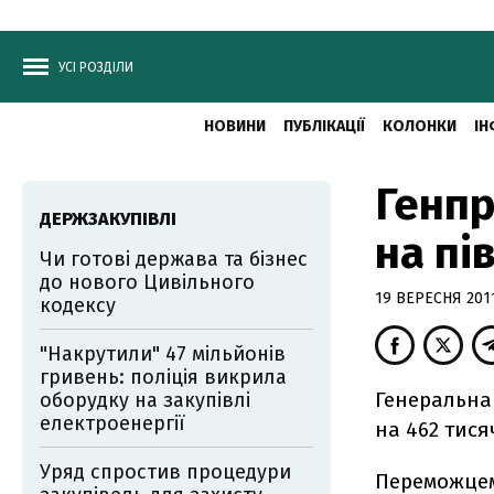
УСІ РОЗДІЛИ
НОВИНИ
ПУБЛІКАЦІЇ
КОЛОНКИ
ІН
Генпр
ДЕРЖЗАКУПІВЛІ
на пі
Чи готові держава та бізнес
до нового Цивільного
19 ВЕРЕСНЯ 2011
кодексу
"Накрутили" 47 мільйонів
гривень: поліція викрила
Генеральна
оборудку на закупівлі
електроенергії
на 462 тися
Уряд спростив процедури
Переможцем