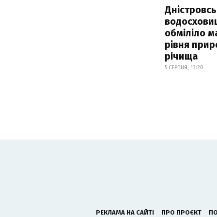
Дністровсь
водосхови
обміліло м
рівня при
річища
5 СЕРПНЯ, 13:20
РЕКЛАМА НА САЙТІ
ПРО ПРОЄКТ
ПО