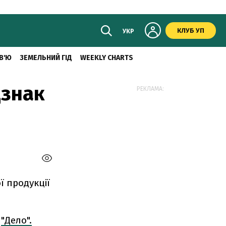
КЛУБ УП
УКР
В'Ю
ЗЕМЕЛЬНИЙ ГІД
WEEKLY CHARTS
дзнак
РЕКЛАМА:
 продукції
є
"Дело".