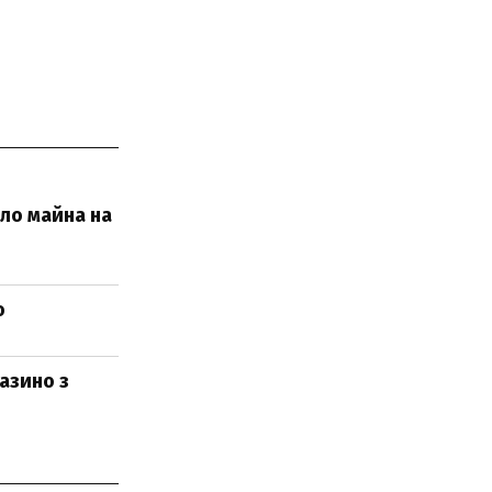
ило майна на
о
азино з