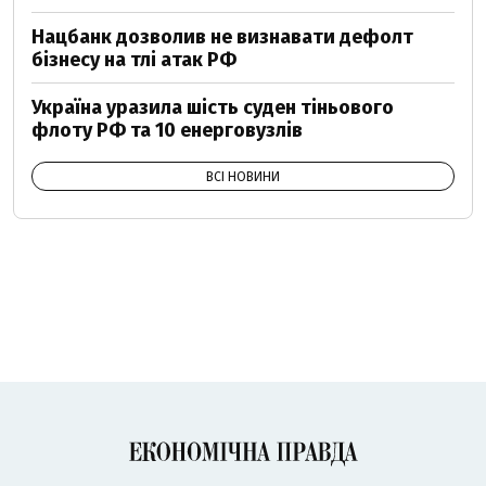
Нацбанк дозволив не визнавати дефолт
бізнесу на тлі атак РФ
Україна уразила шість суден тіньового
флоту РФ та 10 енерговузлів
ВСІ НОВИНИ