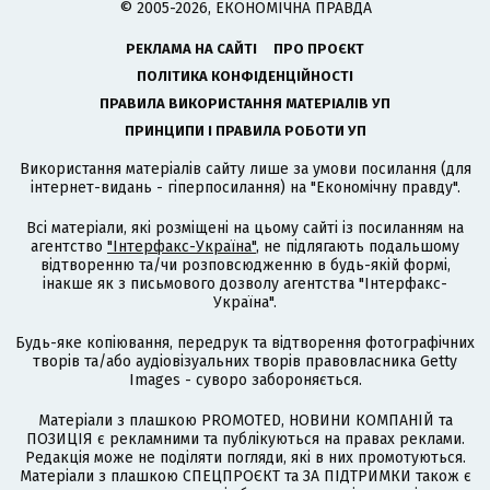
© 2005-2026, ЕКОНОМІЧНА ПРАВДА
РЕКЛАМА НА САЙТІ
ПРО ПРОЄКТ
ПОЛІТИКА КОНФІДЕНЦІЙНОСТІ
ПРАВИЛА ВИКОРИСТАННЯ МАТЕРІАЛІВ УП
ПРИНЦИПИ І ПРАВИЛА РОБОТИ УП
Використання матеріалів сайту лише за умови посилання (для
інтернет-видань - гіперпосилання) на "Економічну правду".
Всі матеріали, які розміщені на цьому сайті із посиланням на
агентство
"Інтерфакс-Україна"
, не підлягають подальшому
відтворенню та/чи розповсюдженню в будь-якій формі,
інакше як з письмового дозволу агентства "Інтерфакс-
Україна".
Будь-яке копіювання, передрук та відтворення фотографічних
творів та/або аудіовізуальних творів правовласника Getty
Images - суворо забороняється.
Матеріали з плашкою PROMOTED, НОВИНИ КОМПАНІЙ та
ПОЗИЦІЯ є рекламними та публікуються на правах реклами.
Редакція може не поділяти погляди, які в них промотуються.
Матеріали з плашкою СПЕЦПРОЄКТ та ЗА ПІДТРИМКИ також є