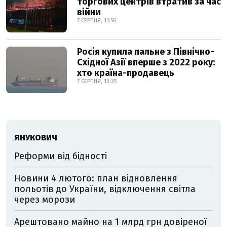
торгових центрів втратив за час
війни
7 СЕРПНЯ, 11:56
Росія купила пальне з Північно-
Східної Азії вперше з 2022 року:
хто країна-продавець
7 СЕРПНЯ, 13:35
ЯНУКОВИЧ
Реформи від бідності
Новини 4 лютого: план відновлення
польотів до України, відключення світла
через морози
Арештовано майно на 1 млрд грн довіреної