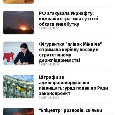
РФ атакувала Укрнафту:
компанія втратила суттєві
обсяги видобутку
7 СЕРПНЯ, 16:50
Фігурантка "плівок Міндіча"
отримала керівну посаду в
стратегічному
держпідприємстві
7 СЕРПНЯ, 17:10
Штрафи за
адмінправопорушення
підвищать: уряд подав до Ради
законопроєкт
7 СЕРПНЯ, 11:23
"Епіцентр" розповів, скільки