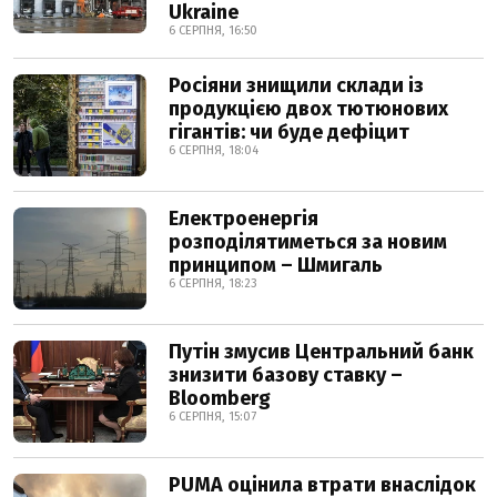
Ukraine
6 СЕРПНЯ, 16:50
Росіяни знищили склади із
продукцією двох тютюнових
гігантів: чи буде дефіцит
6 СЕРПНЯ, 18:04
Електроенергія
розподілятиметься за новим
принципом – Шмигаль
6 СЕРПНЯ, 18:23
Путін змусив Центральний банк
знизити базову ставку –
Bloomberg
6 СЕРПНЯ, 15:07
PUMA оцінила втрати внаслідок