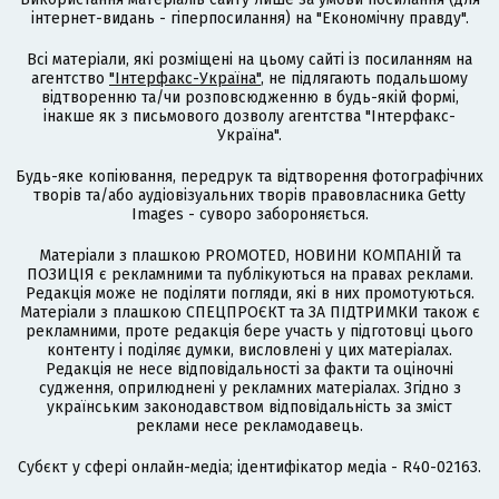
інтернет-видань - гіперпосилання) на "Економічну правду".
Всі матеріали, які розміщені на цьому сайті із посиланням на
агентство
"Інтерфакс-Україна"
, не підлягають подальшому
відтворенню та/чи розповсюдженню в будь-якій формі,
інакше як з письмового дозволу агентства "Інтерфакс-
Україна".
Будь-яке копіювання, передрук та відтворення фотографічних
творів та/або аудіовізуальних творів правовласника Getty
Images - суворо забороняється.
Матеріали з плашкою PROMOTED, НОВИНИ КОМПАНІЙ та
ПОЗИЦІЯ є рекламними та публікуються на правах реклами.
Редакція може не поділяти погляди, які в них промотуються.
Матеріали з плашкою СПЕЦПРОЄКТ та ЗА ПІДТРИМКИ також є
рекламними, проте редакція бере участь у підготовці цього
контенту і поділяє думки, висловлені у цих матеріалах.
Редакція не несе відповідальності за факти та оціночні
судження, оприлюднені у рекламних матеріалах. Згідно з
українським законодавством відповідальність за зміст
реклами несе рекламодавець.
Cубєкт у сфері онлайн-медіа; ідентифікатор медіа - R40-02163.