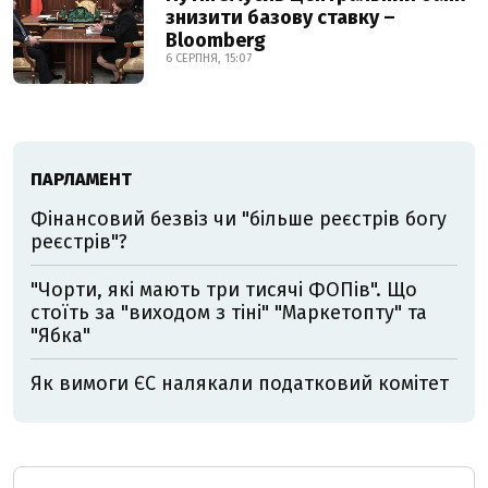
знизити базову ставку –
Bloomberg
6 СЕРПНЯ, 15:07
ПАРЛАМЕНТ
Фінансовий безвіз чи "більше реєстрів богу
реєстрів"?
"Чорти, які мають три тисячі ФОПів". Що
стоїть за "виходом з тіні" "Маркетопту" та
"Ябка"
Як вимоги ЄС налякали податковий комітет