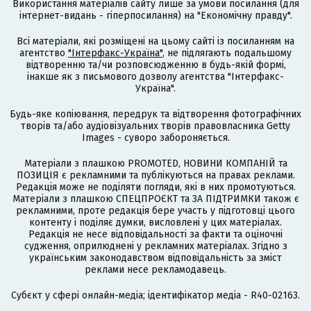
Використання матеріалів сайту лише за умови посилання (для
інтернет-видань - гіперпосилання) на "Економічну правду".
Всі матеріали, які розміщені на цьому сайті із посиланням на
агентство
"Інтерфакс-Україна"
, не підлягають подальшому
відтворенню та/чи розповсюдженню в будь-якій формі,
інакше як з письмового дозволу агентства "Інтерфакс-
Україна".
Будь-яке копіювання, передрук та відтворення фотографічних
творів та/або аудіовізуальних творів правовласника Getty
Images - суворо забороняється.
Матеріали з плашкою PROMOTED, НОВИНИ КОМПАНІЙ та
ПОЗИЦІЯ є рекламними та публікуються на правах реклами.
Редакція може не поділяти погляди, які в них промотуються.
Матеріали з плашкою СПЕЦПРОЄКТ та ЗА ПІДТРИМКИ також є
рекламними, проте редакція бере участь у підготовці цього
контенту і поділяє думки, висловлені у цих матеріалах.
Редакція не несе відповідальності за факти та оціночні
судження, оприлюднені у рекламних матеріалах. Згідно з
українським законодавством відповідальність за зміст
реклами несе рекламодавець.
Cубєкт у сфері онлайн-медіа; ідентифікатор медіа - R40-02163.