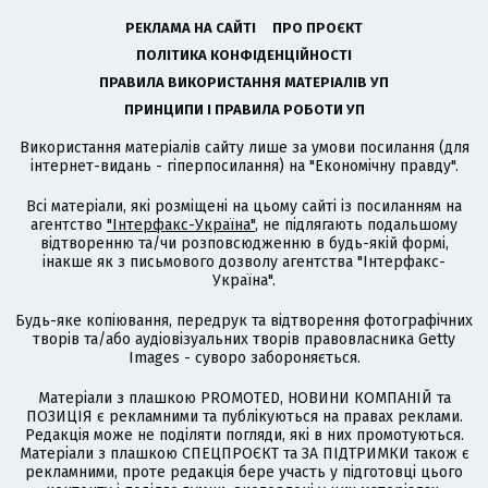
РЕКЛАМА НА САЙТІ
ПРО ПРОЄКТ
ПОЛІТИКА КОНФІДЕНЦІЙНОСТІ
ПРАВИЛА ВИКОРИСТАННЯ МАТЕРІАЛІВ УП
ПРИНЦИПИ І ПРАВИЛА РОБОТИ УП
Використання матеріалів сайту лише за умови посилання (для
інтернет-видань - гіперпосилання) на "Економічну правду".
Всі матеріали, які розміщені на цьому сайті із посиланням на
агентство
"Інтерфакс-Україна"
, не підлягають подальшому
відтворенню та/чи розповсюдженню в будь-якій формі,
інакше як з письмового дозволу агентства "Інтерфакс-
Україна".
Будь-яке копіювання, передрук та відтворення фотографічних
творів та/або аудіовізуальних творів правовласника Getty
Images - суворо забороняється.
Матеріали з плашкою PROMOTED, НОВИНИ КОМПАНІЙ та
ПОЗИЦІЯ є рекламними та публікуються на правах реклами.
Редакція може не поділяти погляди, які в них промотуються.
Матеріали з плашкою СПЕЦПРОЄКТ та ЗА ПІДТРИМКИ також є
рекламними, проте редакція бере участь у підготовці цього