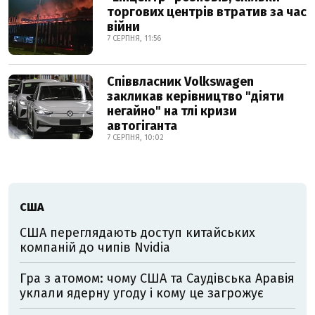
торгових центрів втратив за час
війни
7 СЕРПНЯ, 11:56
Співвласник Volkswagen
закликав керівництво "діяти
негайно" на тлі кризи
автогіганта
7 СЕРПНЯ, 10:02
США
США переглядають доступ китайських
компаній до чипів Nvidia
Гра з атомом: чому США та Саудівська Аравія
уклали ядерну угоду і кому це загрожує