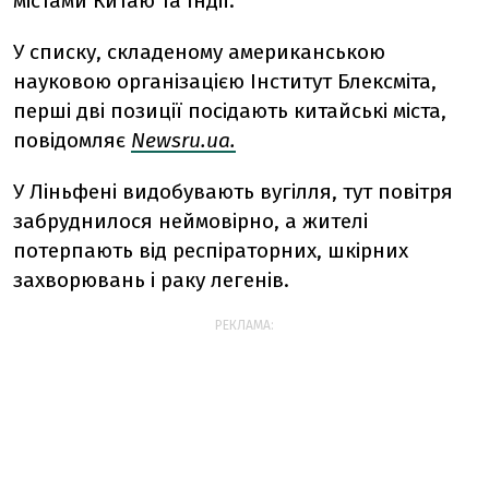
містами Китаю та Індії.
У списку, складеному американською
науковою організацією Інститут Блексміта,
перші дві позиції посідають китайські міста,
повідомляє
Newsru.ua.
У Ліньфені видобувають вугілля, тут повітря
забруднилося неймовірно, а жителі
потерпають від респіраторних, шкірних
захворювань і раку легенів.
РЕКЛАМА: