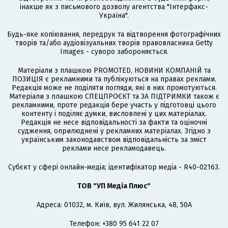
інакше як з письмового дозволу агентства "Інтерфакс-
Україна".
Будь-яке копіювання, передрук та відтворення фотографічних
творів та/або аудіовізуальних творів правовласника Getty
Images - суворо забороняється.
Матеріали з плашкою PROMOTED, НОВИНИ КОМПАНІЙ та
ПОЗИЦІЯ є рекламними та публікуються на правах реклами.
Редакція може не поділяти погляди, які в них промотуються.
Матеріали з плашкою СПЕЦПРОЄКТ та ЗА ПІДТРИМКИ також є
рекламними, проте редакція бере участь у підготовці цього
контенту і поділяє думки, висловлені у цих матеріалах.
Редакція не несе відповідальності за факти та оціночні
судження, оприлюднені у рекламних матеріалах. Згідно з
українським законодавством відповідальність за зміст
реклами несе рекламодавець.
Cубєкт у сфері онлайн-медіа; ідентифікатор медіа - R40-02163.
ТОВ "УП Медіа Плюс"
Адреса: 01032, м. Київ, вул. Жилянська, 48, 50А
Телефон: +380 95 641 22 07