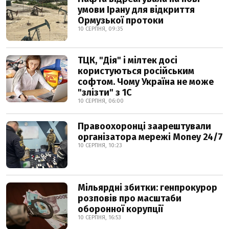
умови Ірану для відкриття
Ормузької протоки
10 СЕРПНЯ, 09:35
ТЦК, "Дія" і мілтек досі
користуються російським
софтом. Чому Україна не може
"злізти" з 1С
10 СЕРПНЯ, 06:00
Правоохоронці заарештували
організатора мережі Money 24/7
10 СЕРПНЯ, 10:23
Мільярдні збитки: генпрокурор
розповів про масштаби
оборонної корупції
10 СЕРПНЯ, 16:53