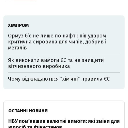
ХІМПРОМ
Ормуз б’є не лише по нафті: під ударом
критична сировина для чипів, добрив і
металів
Як виконати вимоги ЄС та не знищити
вітчизняного виробника
Чому відкладаються "хімічні" правила ЄС
ОСТАННІ НОВИНИ
НБУ пом’якшив валютні вимоги: які зміни для
юросіб та фінустанов