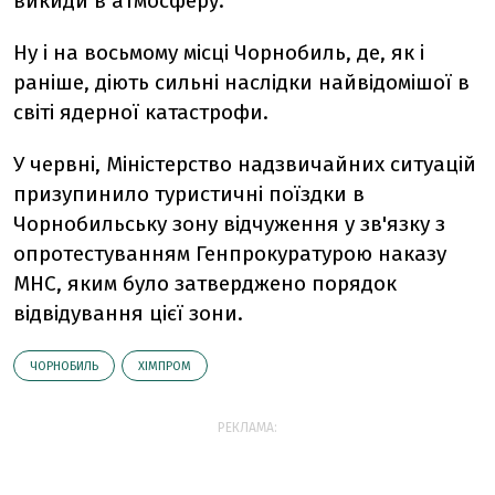
викиди в атмосферу.
Ну і на восьмому місці Чорнобиль, де, як і
раніше, діють сильні наслідки найвідомішої в
світі ядерної катастрофи.
У червні, Міністерство надзвичайних ситуацій
призупинило туристичні поїздки в
Чорнобильську зону відчуження у зв'язку з
опротестуванням Генпрокуратурою наказу
МНС, яким було затверджено порядок
відвідування цієї зони.
ЧОРНОБИЛЬ
ХІМПРОМ
РЕКЛАМА: