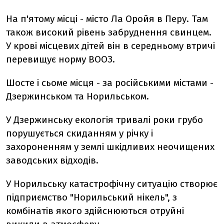
На п'ятому місці - місто Ла Оройя в Перу. Там
також високий рівень забруднення свинцем.
У крові місцевих дітей він в середньому втричі
перевищує норму ВООЗ.
Шосте і сьоме місця - за російськими містами -
Дзержинськом та Норильськом.
У Дзержинську екологія тривалі роки грубо
порушується скиданням у річку і
захороненням у землі шкідливих неочищених
заводських відходів.
У Норильську катастрофічну ситуацію створює
підприємство "Норильський нікель", з
комбінатів якого здійснюються отруйні