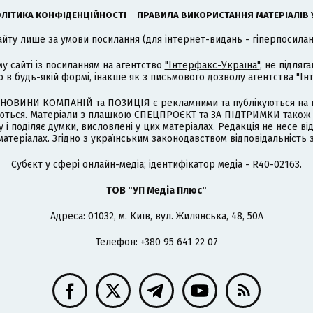
ЛІТИКА КОНФІДЕНЦІЙНОСТІ
ПРАВИЛА ВИКОРИСТАННЯ МАТЕРІАЛІВ 
айту лише за умови посилання (для інтернет-видань - гіперпосиланн
му сайті із посиланням на агентство
"Інтерфакс-Україна"
, не підля
 будь-якій формі, інакше як з письмового дозволу агентства "Ін
НОВИНИ КОМПАНІЙ та ПОЗИЦІЯ є рекламними та публікуються на п
туються. Матеріали з плашкою СПЕЦПРОЄКТ та ЗА ПІДТРИМКИ також
 і поділяє думки, висловлені у цих матеріалах. Редакція не несе ві
атеріалах. Згідно з українським законодавством відповідальність 
Cубєкт у сфері онлайн-медіа; ідентифікатор медіа - R40-02163.
ТОВ "УП Медіа Плюс"
Адреса: 01032, м. Київ, вул. Жилянська, 48, 50А
Телефон: +380 95 641 22 07