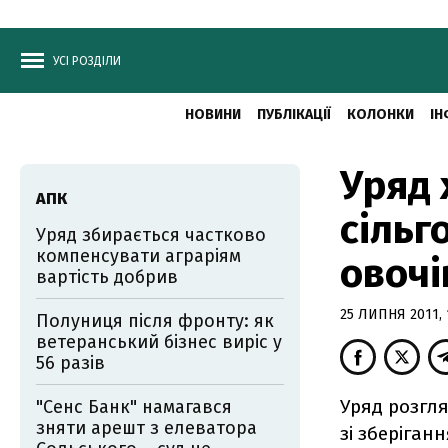
УСІ РОЗДІЛИ
НОВИНИ
ПУБЛІКАЦІЇ
КОЛОНКИ
ІН
Уряд 
АПК
сільг
Уряд збирається частково
компенсувати аграріям
овочі
вартість добрив
25 ЛИПНЯ 2011, 
Полуниця після фронту: як
ветеранський бізнес виріс у
56 разів
Уряд розгл
"Сенс Банк" намагався
зняти арешт з елеватора
зі зберіганн