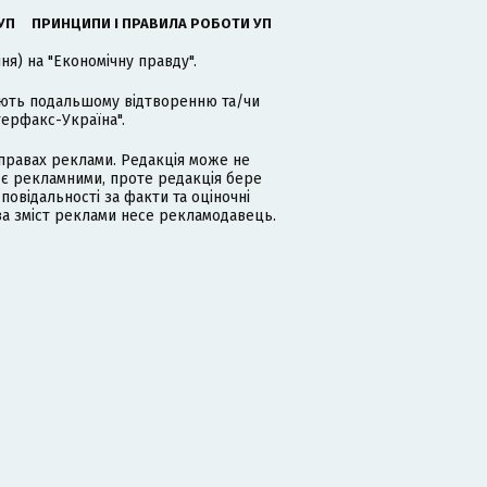
УП
ПРИНЦИПИ І ПРАВИЛА РОБОТИ УП
я) на "Економічну правду".
гають подальшому відтворенню та/чи
терфакс-Україна".
равах реклами. Редакція може не
 є рекламними, проте редакція бере
дповідальності за факти та оціночні
за зміст реклами несе рекламодавець.