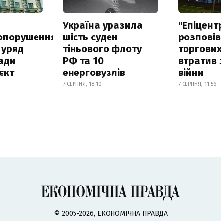
а
Україна уразила
"Епіцент
опорушення
шість суден
розповів
 уряд
тіньового флоту
торгових
ади
РФ та 10
втратив 
єкт
енерговузлів
війни
7 СЕРПНЯ, 18:10
7 СЕРПНЯ, 11:56
© 2005-2026, ЕКОНОМІЧНА ПРАВДА