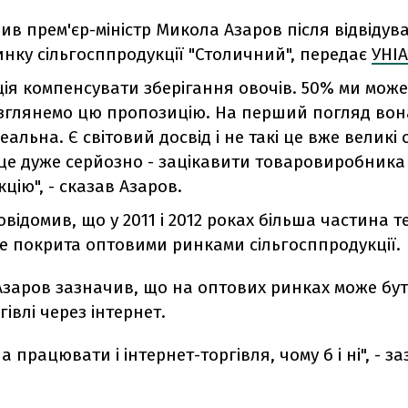
ив прем'єр-міністр Микола Азаров після відвідув
нку сільгосппродукції "Столичний", передає
УНІА
ія компенсувати зберігання овочів. 50% ми мож
озглянемо цю пропозицію. На перший погляд вон
еальна. Є світовий досвід і не такі це вже великі
 це дуже серйозно - зацікавити товаровиробника
цію", - сказав Азаров.
овідомив, що у 2011 і 2012 роках більша частина т
е покрита оптовими ринками сільгосппродукції.
Азаров зазначив, що на оптових ринках може бу
гівлі через інтернет.
а працювати і інтернет-торгівля, чому б і ні", - з