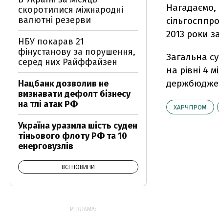
Нагадаємо,
скоротилися міжнародні
валютні резерви
сільгосппро
2013 роки з
НБУ покарав 21
фінустанову за порушення,
Загальна су
серед них Райффайзен
на рівні 4 
держбюдже
Нацбанк дозволив не
визнавати дефолт бізнесу
на тлі атак РФ
ХАРЧПРОМ
Україна уразила шість суден
тіньового флоту РФ та 10
енерговузлів
ВСІ НОВИНИ
РЕКЛАМА: