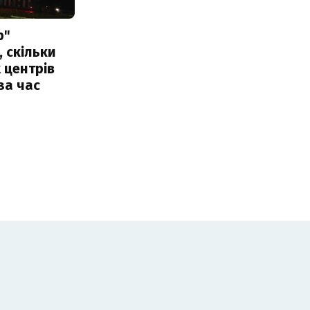
р"
, скільки
 центрів
за час