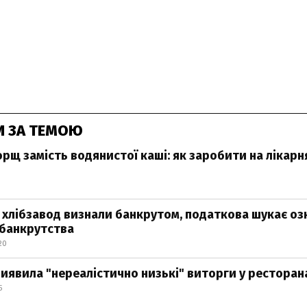
И ЗА ТЕМОЮ
рщ замість водянистої каші: як заробити на лікар
 хлібзавод визнали банкрутом, податкова шукає оз
банкрутства
20
иявила "нереалістично низькі" виторги у ресторан
5