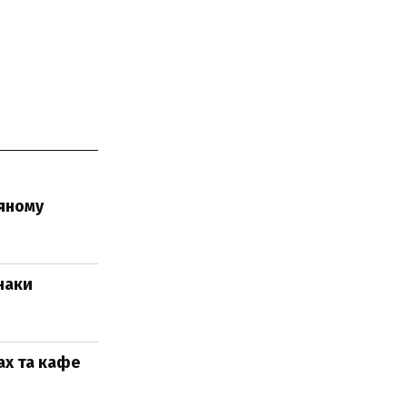
няному
наки
ах та кафе