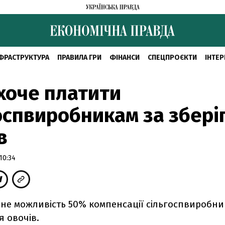
ФРАСТРУКТУРА
ПРАВИЛА ГРИ
ФІНАНСИ
СПЕЦПРОЄКТИ
ІНТЕР
хоче платити
оспвиробникам за збері
в
10:34
яне можливість 50% компенсації сільгоспвиробни
я овочів.