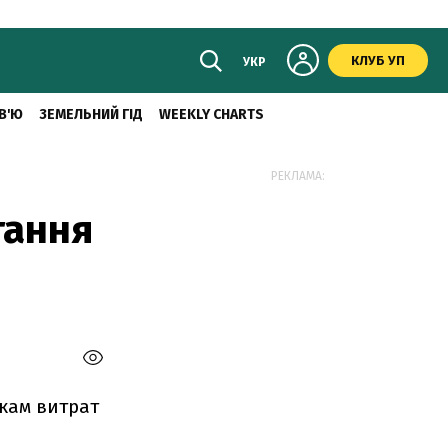
КЛУБ УП
УКР
В'Ю
ЗЕМЕЛЬНИЙ ГІД
WEEKLY CHARTS
РЕКЛАМА:
гання
кам витрат