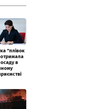
ка "плівок
 отримала
посаду в
чному
приємстві