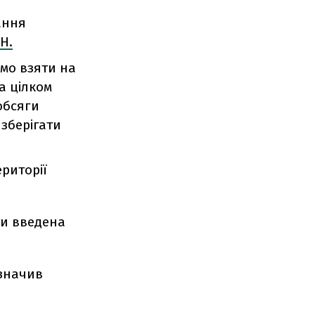
ання
Н.
емо взяти на
а цілком
 обсяги
 зберігати
ериторії
ти введена
азначив