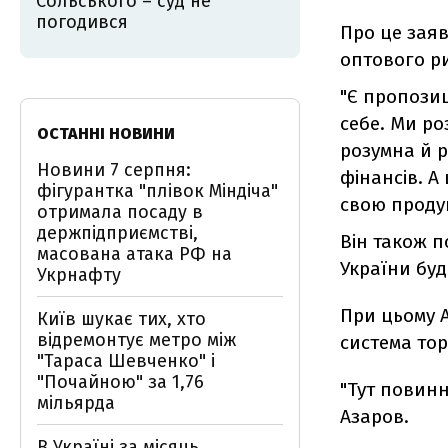
Сольського – суд не
погодився
Про це заяв
оптового ри
"Є пропозиц
себе. Ми р
ОСТАННІ НОВИНИ
розумна й р
Новини 7 серпня:
фінансів. А
фігурантка "плівок Міндіча"
свою продук
отримала посаду в
держпідприємстві,
Він також п
масована атака РФ на
України буд
Укрнафту
При цьому 
Київ шукає тих, хто
відремонтує метро між
система тор
"Тараса Шевченко" і
"Почайною" за 1,76
"Тут повинн
мільярда
Азаров.
В Україні за місяць