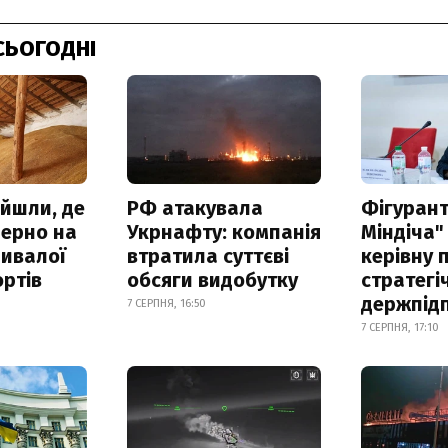
СЬОГОДНІ
айшли, де
РФ атакувала
Фігурант
зерно на
Укрнафту: компанія
Міндіча"
ривалої
втратила суттєві
керівну 
ртів
обсяги видобутку
стратегі
держпід
7 СЕРПНЯ, 16:50
7 СЕРПНЯ, 17:10