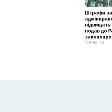
Штрафи з
адмінправ
підвищать:
подав до Р
законопро
7 СЕРПНЯ, 11:23