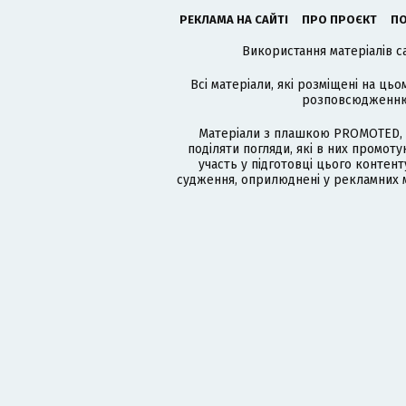
РЕКЛАМА НА САЙТІ
ПРО ПРОЄКТ
ПО
Використання матеріалів с
Всі матеріали, які розміщені на цьо
розповсюдженню в
Матеріали з плашкою PROMOTED, 
поділяти погляди, які в них промо
участь у підготовці цього контенту
судження, оприлюднені у рекламних м