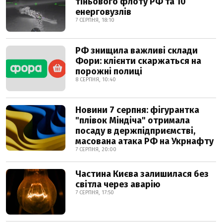
тіньового флоту РФ та 10
енерговузлів
7 СЕРПНЯ, 18:10
РФ знищила важливі склади
Фори: клієнти скаржаться на
порожні полиці
8 СЕРПНЯ, 10:40
Новини 7 серпня: фігурантка
"плівок Міндіча" отримала
посаду в держпідприємстві,
масована атака РФ на Укрнафту
7 СЕРПНЯ, 20:00
Частина Києва залишилася без
світла через аварію
7 СЕРПНЯ, 17:50