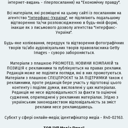
інтернет-видань - гіперпосилання) на "Економічну правду".
Всі матеріали, які розміщені на цьому сайті із посиланням на
агентство
"Інтерфакс-Україна"
, не підлягають подальшому
відтворенню та/чи розповсюдженню в будь-якій формі,
інакше як з письмового дозволу агентства "Інтерфакс-
Україна".
Будь-яке копіювання, передрук та відтворення фотографічних
творів та/або аудіовізуальних творів правовласника Getty
Images - суворо забороняється.
Матеріали з плашкою PROMOTED, НОВИНИ КОМПАНІЙ та
ПОЗИЦІЯ є рекламними та публікуються на правах реклами.
Редакція може не поділяти погляди, які в них промотуються.
Матеріали з плашкою СПЕЦПРОЄКТ та ЗА ПІДТРИМКИ також є
рекламними, проте редакція бере участь у підготовці цього
контенту і поділяє думки, висловлені у цих матеріалах.
Редакція не несе відповідальності за факти та оціночні
судження, оприлюднені у рекламних матеріалах. Згідно з
українським законодавством відповідальність за зміст
реклами несе рекламодавець.
Cубєкт у сфері онлайн-медіа; ідентифікатор медіа - R40-02163.