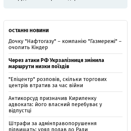
ОСТАННІ НОВИНИ
Дочку "Нафтогазу" – компанію "Газмережі" –
очолить Кіндер
Через атаки РФ Укрзалізниця змінила
маршрути низки поїздів
"Епіцентр" розповів, скільки торгових
центрів втратив за час війни
Антикорсуд призначив Кириленку
адвоката: його власний перебуває у
відпустці
Штрафи за адмінправопорушення
підвищать: уряд подав до Ради