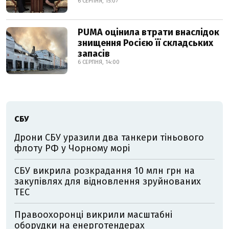
6 СЕРПНЯ, 15:07
PUMA оцінила втрати внаслідок
знищення Росією її складських
запасів
6 СЕРПНЯ, 14:00
СБУ
Дрони СБУ уразили два танкери тіньового
флоту РФ у Чорному морі
СБУ викрила розкрадання 10 млн грн на
закупівлях для відновлення зруйнованих
ТЕС
Правоохоронці викрили масштабні
оборудки на енерготендерах