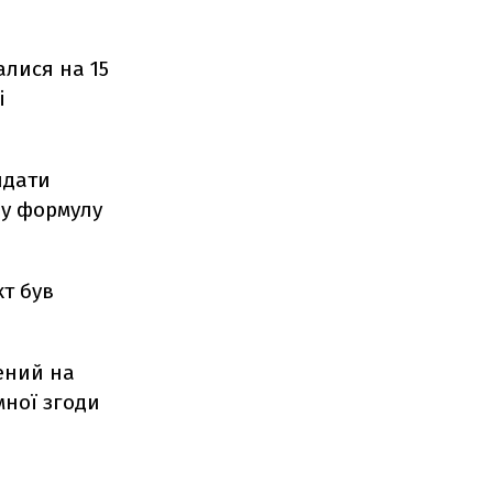
алися на 15
і
ядати
 у формулу
т був
дений на
мної згоди