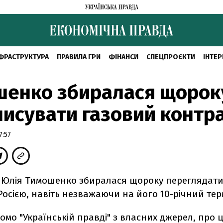
ФРАСТРУКТУРА
ПРАВИЛА ГРИ
ФІНАНСИ
СПЕЦПРОЄКТИ
ІНТЕР
шенко збиралася щорок
исувати газовий контр
7:57
р Юлія Тимошенко збиралася щороку переглядати
Росією, навіть незважаючи на його 10-річний терм
домо "Українській правді" з власних джерел, про 