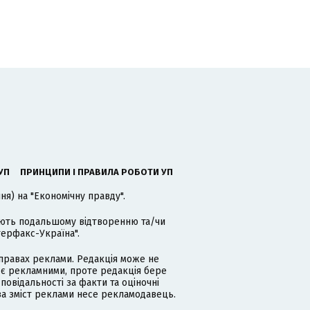
УП
ПРИНЦИПИ І ПРАВИЛА РОБОТИ УП
я) на "Економічну правду".
гають подальшому відтворенню та/чи
терфакс-Україна".
равах реклами. Редакція може не
 є рекламними, проте редакція бере
дповідальності за факти та оціночні
за зміст реклами несе рекламодавець.