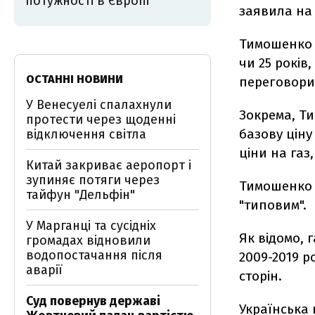
потужності в Європі
заявила на 
Тимошенко з
чи 25 років
ОСТАННІ НОВИНИ
переговори
У Венесуелі спалахнули
Зокрема, Т
протести через щоденні
базову ціну
відключення світла
ціни на газ
Китай закриває аеропорт і
зупиняє потяги через
Тимошенко 
тайфун "Дельфін"
"типовим".
У Марганці та сусідніх
Як відомо, 
громадах відновили
водопостачання після
2009-2019 р
аварії
сторін.
Суд повернув державі
Українська