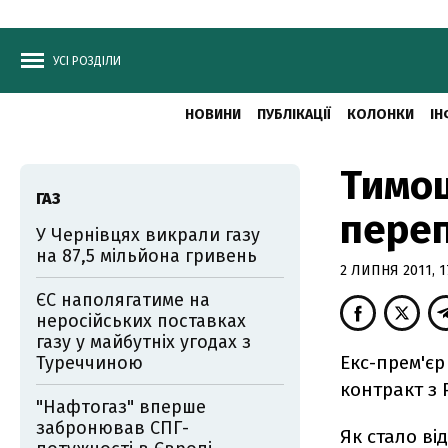
УСІ РОЗДІЛИ
НОВИНИ
ПУБЛІКАЦІЇ
КОЛОНКИ
ІН
Тимо
ГАЗ
переп
У Чернівцях викрали газу
на 87,5 мільйона гривень
2 ЛИПНЯ 2011, 1
ЄС наполягатиме на
неросійських поставках
газу у майбутніх угодах з
Екс-прем'є
Туреччиною
контракт з 
"Нафтогаз" вперше
забронював СПГ-
Як стало ві