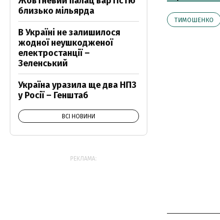
Жовтневий палац вартістю
близько мільярда
ТИМОШЕНКО
В Україні не залишилося
жодної неушкодженої
електростанції –
Зеленський
Україна уразила ще два НПЗ
у Росії – Генштаб
ВСІ НОВИНИ
РЕКЛАМА: