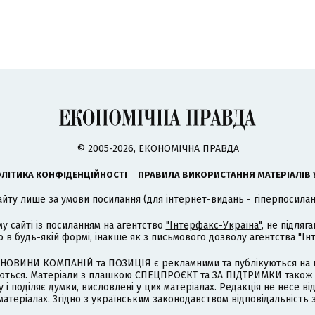
© 2005-2026, ЕКОНОМІЧНА ПРАВДА
ЛІТИКА КОНФІДЕНЦІЙНОСТІ
ПРАВИЛА ВИКОРИСТАННЯ МАТЕРІАЛІВ 
айту лише за умови посилання (для інтернет-видань - гіперпосиланн
му сайті із посиланням на агентство
"Інтерфакс-Україна"
, не підля
 будь-якій формі, інакше як з письмового дозволу агентства "Ін
НОВИНИ КОМПАНІЙ та ПОЗИЦІЯ є рекламними та публікуються на п
туються. Матеріали з плашкою СПЕЦПРОЄКТ та ЗА ПІДТРИМКИ також
 і поділяє думки, висловлені у цих матеріалах. Редакція не несе ві
атеріалах. Згідно з українським законодавством відповідальність 