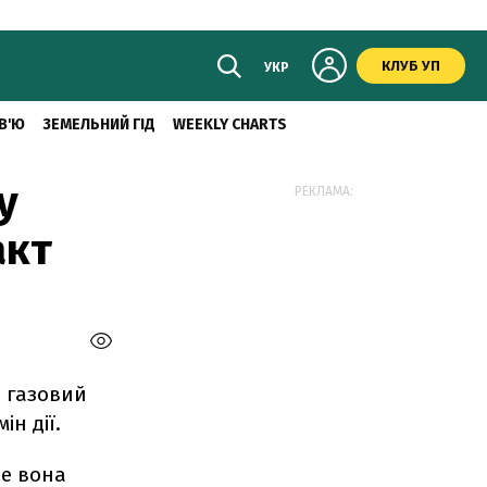
КЛУБ УП
УКР
В'Ю
ЗЕМЕЛЬНИЙ ГІД
WEEKLY CHARTS
у
РЕКЛАМА:
акт
 газовий
ін дії.
це вона