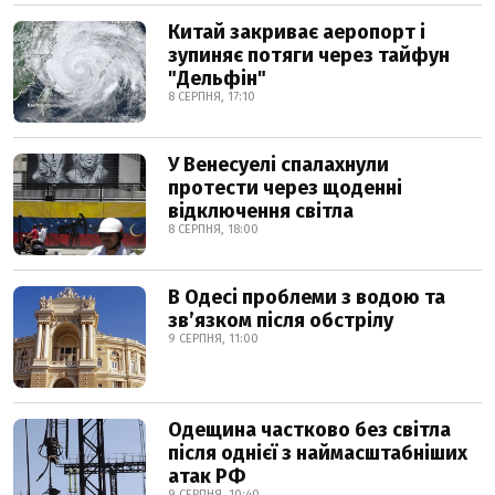
Китай закриває аеропорт і
зупиняє потяги через тайфун
"Дельфін"
8 СЕРПНЯ, 17:10
У Венесуелі спалахнули
протести через щоденні
відключення світла
8 СЕРПНЯ, 18:00
В Одесі проблеми з водою та
звʼязком після обстрілу
9 СЕРПНЯ, 11:00
Одещина частково без світла
після однієї з наймасштабніших
атак РФ
9 СЕРПНЯ, 10:40