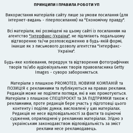
ПРИНЦИПИ І ПРАВИЛА РОБОТИ УП
Використання матеріалів сайту лише за умови посилання (для
інтернет-видань - гіперпосилання) на "Економічну правду".
Всі матеріали, які розміщені на цьому сайті із посиланням на
агентство
"Інтерфакс-Україна"
, не підлягають подальшому
відтворенню та/чи розповсюдженню в будь-якій формі,
інакше як з письмового дозволу агентства "Інтерфакс-
Україна".
Будь-яке копіювання, передрук та відтворення фотографічних
творів та/або аудіовізуальних творів правовласника Getty
Images - суворо забороняється.
Матеріали з плашкою PROMOTED, НОВИНИ КОМПАНІЙ та
ПОЗИЦІЯ є рекламними та публікуються на правах реклами.
Редакція може не поділяти погляди, які в них промотуються.
Матеріали з плашкою СПЕЦПРОЄКТ та ЗА ПІДТРИМКИ також є
рекламними, проте редакція бере участь у підготовці цього
контенту і поділяє думки, висловлені у цих матеріалах.
Редакція не несе відповідальності за факти та оціночні
судження, оприлюднені у рекламних матеріалах. Згідно з
українським законодавством відповідальність за зміст
реклами несе рекламодавець.