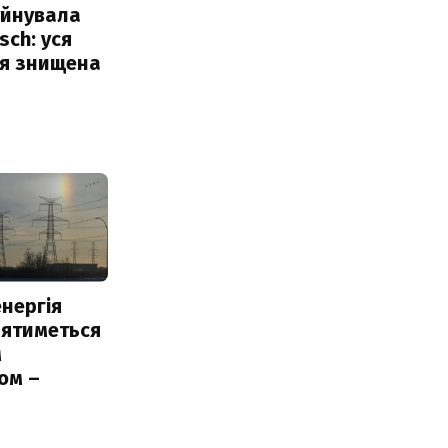
уйнувала
sch: уся
ія знищена
нергія
лятиметься
м
ом –
ь