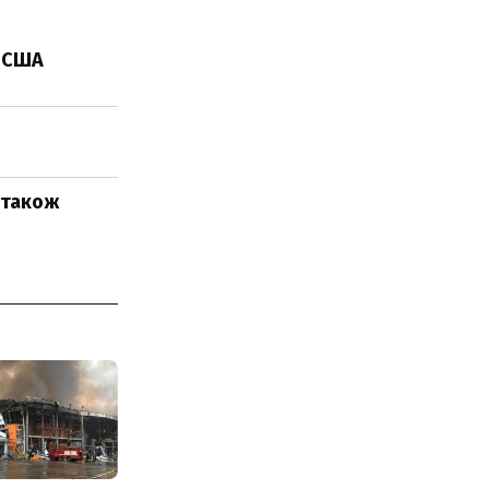
з США
0 також