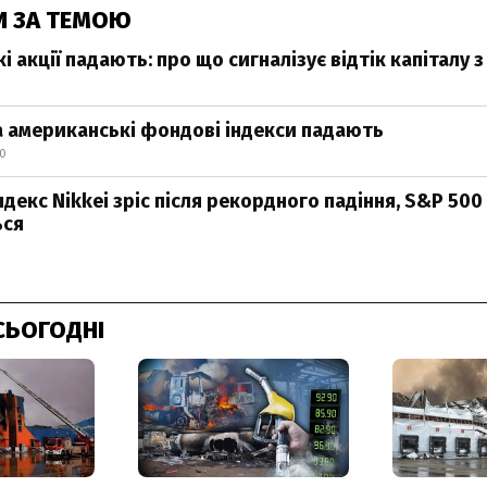
И ЗА ТЕМОЮ
 акції падають: про що сигналізує відтік капіталу 
 американські фондові індекси падають
40
декс Nikkei зріс після рекордного падіння, S&P 50
ься
СЬОГОДНІ