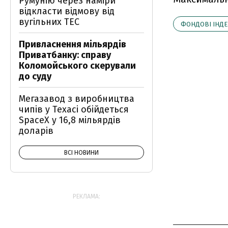
Румунію через наміри
відкласти відмову від
вугільних ТЕС
ФОНДОВІ ІНДЕ
Привласнення мільярдів
Приватбанку: справу
Коломойського скерували
до суду
Мегазавод з виробництва
чипів у Техасі обійдеться
SpaceX у 16,8 мільярдів
доларів
ВСІ НОВИНИ
РЕКЛАМА: