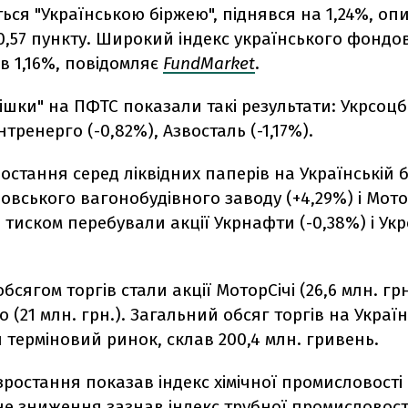
ься "Українською біржею", піднявся на 1,24%, о
90,57 пункту. Широкий індекс українського фондо
в 1,16%, повідомляє
FundMarket
.
ішки" на ПФТС показали такі результати: Укрсоц
нтренерго (-0,82%), Азвосталь (-1,17%).
остання серед ліквідних паперів на Українській б
новського вагонобудівного заводу (+4,29%) і Мото
ід тиском перебували акції Укрнафти (-0,38%) і Ук
бсягом торгів стали акції МоторСічі (26,6 млн. грн.
 (21 млн. грн.). Загальний обсяг торгів на Українс
терміновий ринок, склав 200,4 млн. гривень.
ростання показав індекс хімічної промисловості (
 зниження зазнав індекс трубної промисловості 