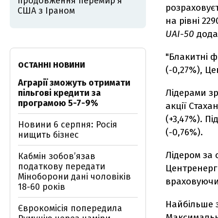
продовження перемир'я
розраховуєт
США з Іраном
на рівні 22
UAI-50
дода
"Блакитні ф
ОСТАННІ НОВИНИ
(-0,27%), Це
Аграрії зможуть отримати
Лідерами зр
пільгові кредити за
програмою 5-7-9%
акції Стаха
(+3,47%). П
Новини 6 серпня: Росія
(-0,76%).
нищить бізнес
Лідером за о
Кабмін зобовʼязав
податкову передати
Центренерго
Міноборони дані чоловіків
враховуючи 
18-60 років
Найбільше з
Єврокомісія попередила
Максимальне