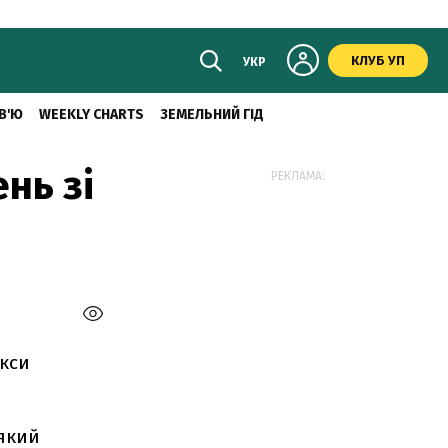
КЛУБ УП
УКР
В'Ю
WEEKLY CHARTS
ЗЕМЕЛЬНИЙ ГІД
нь зі
РЕКЛАМА:
екси
 який