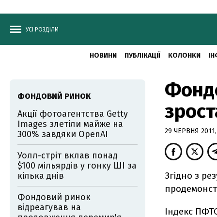
УСІ РОЗДІЛИ
НОВИНИ
ПУБЛІКАЦІЇ
КОЛОНКИ
ІН
Фондо
ФОНДОВИЙ РИНОК
зрост
Акції фотоагентства Getty
Images злетіли майже на
29 ЧЕРВНЯ 2011,
300% завдяки OpenAI
Уолл-стріт вклав понад
$100 мільярдів у гонку ШІ за
Згідно з ре
кілька днів
продемонст
Фондовий ринок
відреагував на
Індекс ПФТС