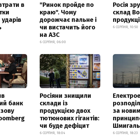
втрати в
"Ринок пройде по
Росія зр
итки
краю". Чому
склад Bo
 ударів
дорожчає пальне і
продукц
ь
чи вистачить його
6 СЕРПНЯ, 10:50
на АЗС
6 СЕРПНЯ, 06:00
ив
Росіяни знищили
Електрое
ий банк
склади із
розподі
азову
продукцією двох
за нови
loomberg
тютюнових гігантів:
принцип
чи буде дефіцит
Шмигал
6 СЕРПНЯ, 18:04
6 СЕРПНЯ, 18:23