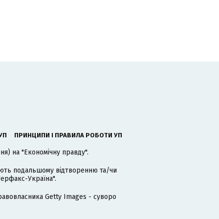
УП
ПРИНЦИПИ І ПРАВИЛА РОБОТИ УП
я) на "Економічну правду".
гають подальшому відтворенню та/чи
терфакс-Україна".
равовласника Getty Images - суворо