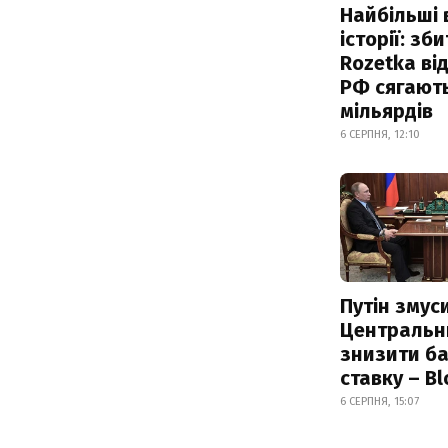
Найбільші 
історії: зб
Rozetka від
РФ сягают
мільярдів
6 СЕРПНЯ, 12:10
Путін змус
Центральн
знизити б
ставку – B
6 СЕРПНЯ, 15:07