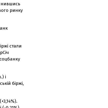
пинившись
вого ринку
банк
іржі стали
рСіч
рсоцбанку
) і
ькій біржі,
+3,14%).
(-0,21%).