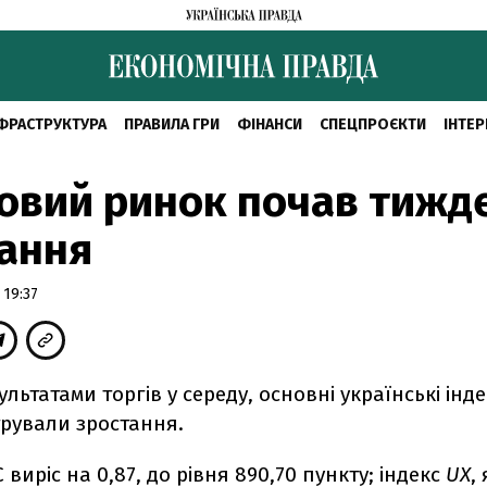
ФРАСТРУКТУРА
ПРАВИЛА ГРИ
ФІНАНСИ
СПЕЦПРОЄКТИ
ІНТЕР
вий ринок почав тижде
ання
 19:37
зультатами торгів у середу, основні українські інд
рували зростання.
 виріс на 0,87, до рівня 890,70 пункту; індекс
UX
,