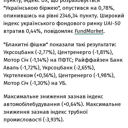
пункту; індекс
UX
, що розраховується
"Українською біржею", опустився на 0,78%,
опинившись на рівні 2346,34 пункту. Широкий
індекс українського фондового ринку
UAI-50
втратив 0,44%, повідомляє
FundMarket
.
"Блакитні фішки" показали такі результати:
Укрсоцбанк (-2,77%), Центренерго (-1,81%),
Мотор Січ (-1,14%) на ПФТС; Райффайзен Банк
Аваль (-1,72%), Укрсоцбанк (-2,65%),
Укртелеком (+0,56%), Центренерго (-1,98%),
Мотор Січ (-1,30%) на УБ.
Максимальне зниження зазнав індекс
автомобілебудування (+0,64%). Максимальне
зниження зазнав індекс трубної
промисловості (-3,93%).