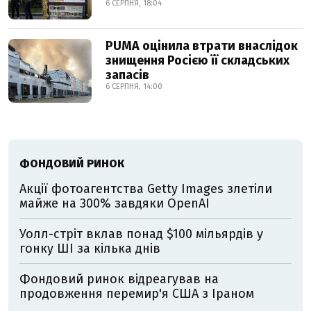
6 СЕРПНЯ, 18:04
PUMA оцінила втрати внаслідок
знищення Росією її складських
запасів
6 СЕРПНЯ, 14:00
ФОНДОВИЙ РИНОК
Акції фотоагентства Getty Images злетіли
майже на 300% завдяки OpenAI
Уолл-стріт вклав понад $100 мільярдів у
гонку ШІ за кілька днів
Фондовий ринок відреагував на
продовження перемир'я США з Іраном