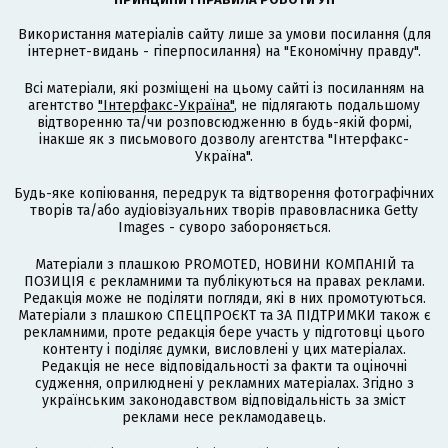
Використання матеріалів сайту лише за умови посилання (для
інтернет-видань - гіперпосилання) на "Економічну правду".
Всі матеріали, які розміщені на цьому сайті із посиланням на
агентство
"Інтерфакс-Україна"
, не підлягають подальшому
відтворенню та/чи розповсюдженню в будь-якій формі,
інакше як з письмового дозволу агентства "Інтерфакс-
Україна".
Будь-яке копіювання, передрук та відтворення фотографічних
творів та/або аудіовізуальних творів правовласника Getty
Images - суворо забороняється.
Матеріали з плашкою PROMOTED, НОВИНИ КОМПАНІЙ та
ПОЗИЦІЯ є рекламними та публікуються на правах реклами.
Редакція може не поділяти погляди, які в них промотуються.
Матеріали з плашкою СПЕЦПРОЄКТ та ЗА ПІДТРИМКИ також є
рекламними, проте редакція бере участь у підготовці цього
контенту і поділяє думки, висловлені у цих матеріалах.
Редакція не несе відповідальності за факти та оціночні
судження, оприлюднені у рекламних матеріалах. Згідно з
українським законодавством відповідальність за зміст
реклами несе рекламодавець.