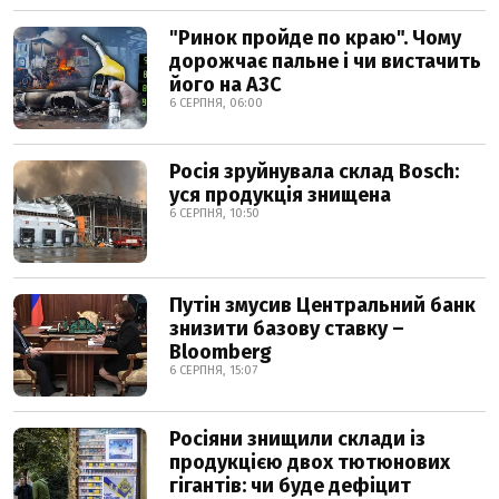
"Ринок пройде по краю". Чому
дорожчає пальне і чи вистачить
його на АЗС
6 СЕРПНЯ, 06:00
Росія зруйнувала склад Bosch:
уся продукція знищена
6 СЕРПНЯ, 10:50
Путін змусив Центральний банк
знизити базову ставку –
Bloomberg
6 СЕРПНЯ, 15:07
Росіяни знищили склади із
продукцією двох тютюнових
гігантів: чи буде дефіцит