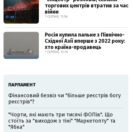
торгових центрів втратив за час
війни
7 СЕРПНЯ, 11:56
Росія купила пальне з Північно-
Східної Азії вперше з 2022 року:
хто країна-продавець
7 СЕРПНЯ, 13:35
ПАРЛАМЕНТ
Фінансовий безвіз чи "більше реєстрів богу
реєстрів"?
"Чорти, які мають три тисячі ФОПів". Що
стоїть за "виходом з тіні" "Маркетопту" та
"Ябка"