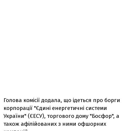
Голова комісії додала, що ідеться про борги
корпорації "Єдині енергетичні системи
України" (ЄЕСУ), торгового дому "Босфор", а
також афілійованих з ними офшорних