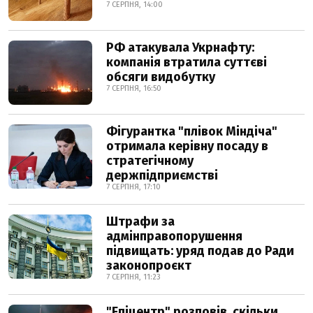
7 СЕРПНЯ, 14:00
РФ атакувала Укрнафту:
компанія втратила суттєві
обсяги видобутку
7 СЕРПНЯ, 16:50
Фігурантка "плівок Міндіча"
отримала керівну посаду в
стратегічному
держпідприємстві
7 СЕРПНЯ, 17:10
Штрафи за
адмінправопорушення
підвищать: уряд подав до Ради
законопроєкт
7 СЕРПНЯ, 11:23
"Епіцентр" розповів, скільки