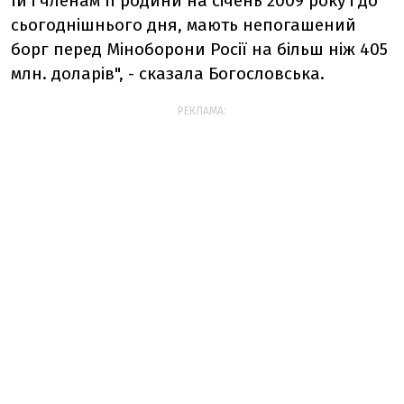
їй і членам її родини на січень 2009 року і до
сьогоднішнього дня, мають непогашений
борг перед Міноборони Росії на більш ніж 405
млн. доларів", - сказала Богословська.
РЕКЛАМА: