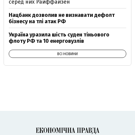
серед них Райффайзен
Нацбанк дозволив не визнавати дефолт
бізнесу на тлі атак РФ
Україна уразила шість суден тіньового
флоту РФ та 10 енерговузлів
ВСІ НОВИНИ