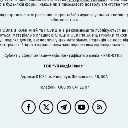
 будь-якій формі, інакше як з письмового дозволу агентства "Ін
відтворення фотографічних творів та/або аудіовізуальних творів п
забороняється.
НОВИНИ КОМПАНІЙ та ПОЗИЦІЯ є рекламними та публікуються на п
туються. Матеріали з плашкою СПЕЦПРОЄКТ та ЗА ПІДТРИМКИ також
 і поділяє думки, висловлені у цих матеріалах. Редакція не несе ві
атеріалах. Згідно з українським законодавством відповідальність 
Cубєкт у сфері онлайн-медіа; ідентифікатор медіа - R40-02163.
ТОВ "УП Медіа Плюс"
Адреса: 01032, м. Київ, вул. Жилянська, 48, 50А
Телефон: +380 95 641 22 07