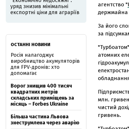
"Економічно недосяжні":
агентство "
уряд знизив мінімальні
держмайна 
експортні ціни для аграріїв
За його сл
за підсумка
ОСТАННІ НОВИНИ
"Турбоатом"
атомних еле
Росія налагоджує
виробництво акумуляторів
гідроакумул
для FPV-дронів: хто
електростан
допомагає
обладнання
Ворог знищив 400 тисяч
Підприємств
квадратних метрів
складських приміщень за
млн. гривен
місяць – Forbes Ukraine
чистий дохід
гривень.
Більша частина Львова
знеструмлена через аварію
"Турбоатом"