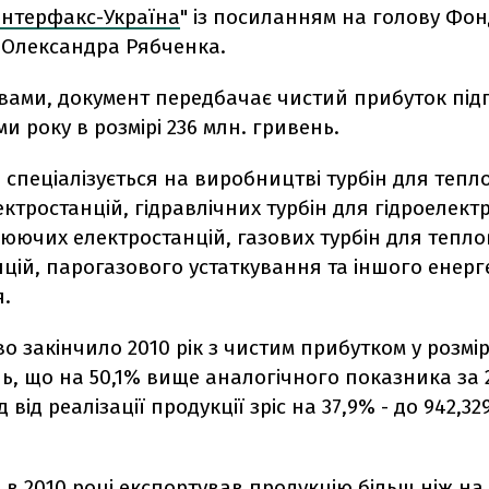
Інтерфакс-Україна
" із посиланням на голову Фон
Олександра Рябченка.
овами, документ передбачає чистий прибуток під
ми року в розмірі 236 млн. гривень.
 спеціалізується на виробництві турбін для тепло
ктростанцій, гідравлічних турбін для гідроелектр
юючих електростанцій, газових турбін для тепло
цій, парогазового устаткування та іншого енер
.
о закінчило 2010 рік з чистим прибутком у розмір
ь, що на 50,1% вище аналогічного показника за 2
 від реалізації продукції зріс на 37,9% - до 942,32
 в 2010 році експортував продукцію більш ніж на 