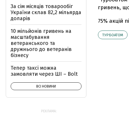
За сім місяців товарообіг
гривень, що
України склав 82,2 мільярда
доларів
75% акцій п
10 мільйонів гривень на
ТУРБОАТОМ
масштабування
ветеранського та
дружнього до ветеранів
бізнесу
Тепер таксі можна
замовляти через ШІ – Bolt
ВСІ НОВИНИ
РЕКЛАМА: