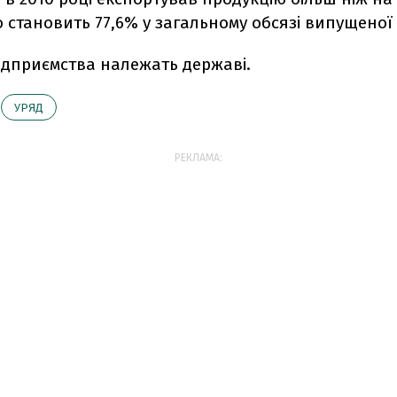
 становить 77,6% у загальному обсязі випущеної 
ідприємства належать державі.
УРЯД
РЕКЛАМА: