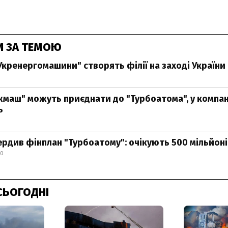
И ЗА ТЕМОЮ
"Укренергомашини" створять філії на заході України
маш" можуть приєднати до "Турбоатома", у компан
ь
ердив фінплан "Турбоатому": очікують 500 мільйон
20
СЬОГОДНІ