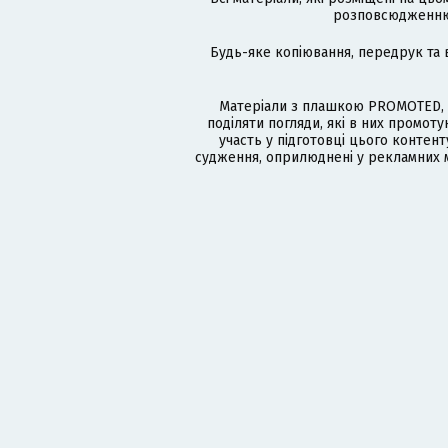
розповсюдженню в
Будь-яке копіювання, передрук та 
Матеріали з плашкою PROMOTED, 
поділяти погляди, які в них промо
участь у підготовці цього контенту
судження, оприлюднені у рекламних м