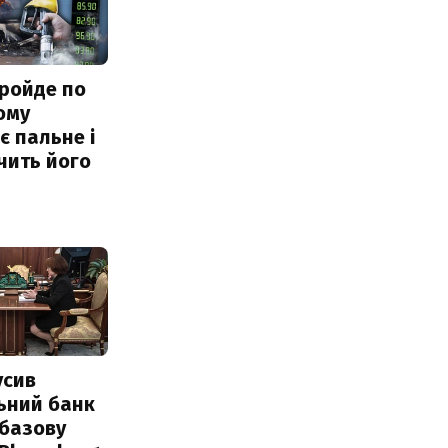
ройде по
ому
 пальне і
чить його
усив
ьний банк
 базову