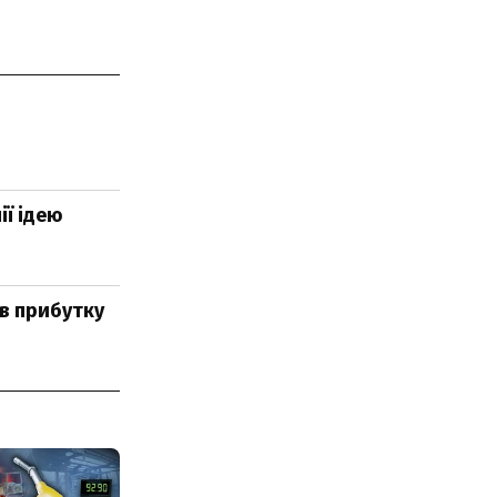
ії ідею
ів прибутку