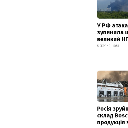
У РФ атака
зупинила 
великий Н
5 СЕРПНЯ, 17:55
Росія зруй
склад Bosc
продукція