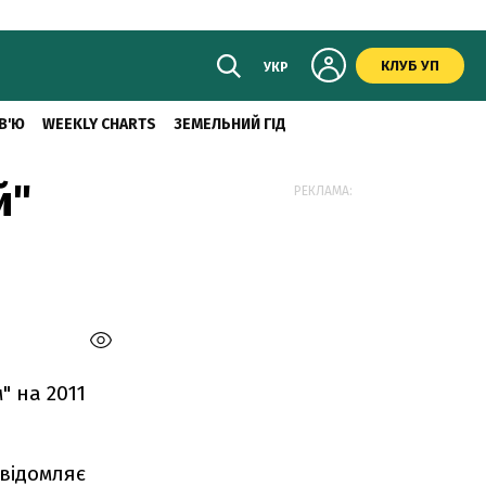
КЛУБ УП
УКР
В'Ю
WEEKLY CHARTS
ЗЕМЕЛЬНИЙ ГІД
й"
РЕКЛАМА:
" на 2011
овідомляє