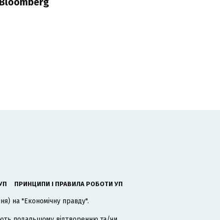
 Bloomberg
УП
ПРИНЦИПИ І ПРАВИЛА РОБОТИ УП
я) на "Економічну правду".
гають подальшому відтворенню та/чи