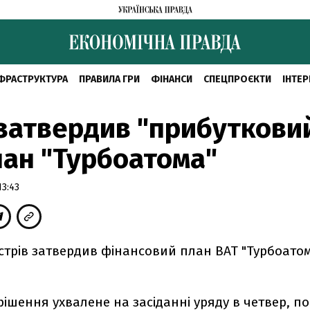
ФРАСТРУКТУРА
ПРАВИЛА ГРИ
ФІНАНСИ
СПЕЦПРОЄКТИ
ІНТЕР
затвердив "прибуткови
ан "Турбоатома"
13:43
істрів затвердив фінансовий план ВАТ "Турбоатом
рішення ухвалене на засіданні уряду в четвер, п