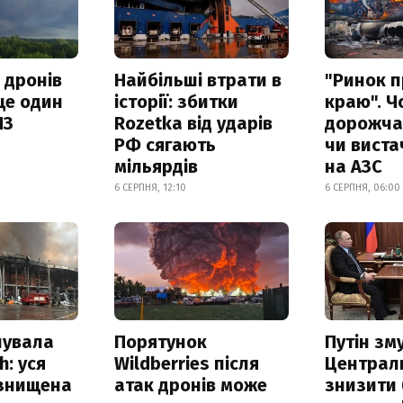
 дронів
Найбільші втрати в
"Ринок п
ще один
історії: збитки
краю". Ч
ПЗ
Rozetka від ударів
дорожчає
РФ сягають
чи виста
мільярдів
на АЗС
6 СЕРПНЯ, 12:10
6 СЕРПНЯ, 06:00
нувала
Порятунок
Путін зм
h: уся
Wildberries після
Централ
 знищена
атак дронів може
знизити