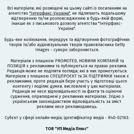
Всі матеріали, які розміщені на цьому сайті із посиланням на
агентство
"Інтерфакс-Україна"
, не підлягають подальшому
відтворенню та/чи розповсюдженню в будь-якій формі,
інакше як з письмового дозволу агентства "Інтерфакс-
Україна".
Будь-яке копіювання, передрук та відтворення фотографічних
творів та/або аудіовізуальних творів правовласника Getty
Images - суворо забороняється.
Матеріали з плашкою PROMOTED, НОВИНИ КОМПАНІЙ та
ПОЗИЦІЯ є рекламними та публікуються на правах реклами.
Редакція може не поділяти погляди, які в них промотуються.
Матеріали з плашкою СПЕЦПРОЄКТ та ЗА ПІДТРИМКИ також є
рекламними, проте редакція бере участь у підготовці цього
контенту і поділяє думки, висловлені у цих матеріалах.
Редакція не несе відповідальності за факти та оціночні
судження, оприлюднені у рекламних матеріалах. Згідно з
українським законодавством відповідальність за зміст
реклами несе рекламодавець.
Cубєкт у сфері онлайн-медіа; ідентифікатор медіа - R40-02163.
ТОВ "УП Медіа Плюс"