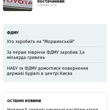
постачанням
5 СЕРПНЯ, 17:20
ФДМУ
Хто заробить на "Моршинській"
За перше півріччя ФДМУ заробив 3,4
мільярда гривень
НАБУ та ФДМУ домоглися повернення
державі будівлі в центрі Києва
ОСТАННІ НОВИНИ
Новини 5 серпня: чисельні наслідки атаки