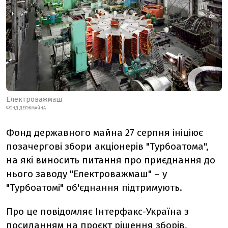
Електроважмаш
ФОНД ДЕРЖМАЙНА
Фонд державного майна 27 серпня ініціює
позачергові збори акціонерів "Турбоатома",
на які виносить питання про приєднання до
нього заводу "Електроважмаш" – у
"Турбоатомі" об'єднання підтримують.
Про це повідомляє Інтерфакс-Україна з
посиланням на
проєкт рішення зборів
,