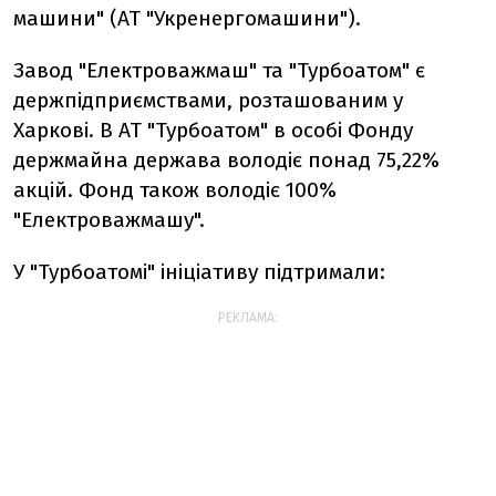
машини" (АТ "Укренергомашини").
Завод "Електроважмаш" та "Турбоатом" є
держпідприємствами, розташованим у
Харкові. В АТ "Турбоатом" в особі Фонду
держмайна держава володіє понад 75,22%
акцій. Фонд також володіє 100%
"Електроважмашу".
У "Турбоатомі" ініціативу підтримали:
РЕКЛАМА: