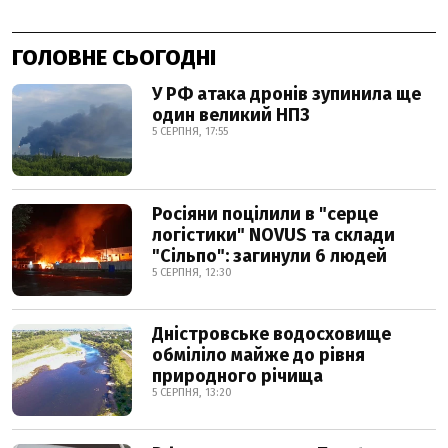
ГОЛОВНЕ СЬОГОДНІ
У РФ атака дронів зупинила ще
один великий НПЗ
5 СЕРПНЯ, 17:55
Росіяни поцілили в "серце
логістики" NOVUS та склади
"Сільпо": загинули 6 людей
5 СЕРПНЯ, 12:30
Дністровське водосховище
обміліло майже до рівня
природного річища
5 СЕРПНЯ, 13:20