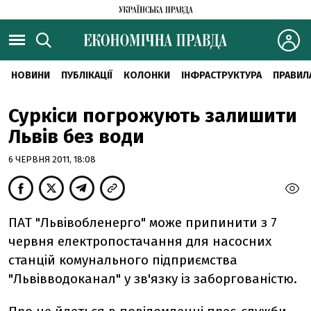
НОВИНИ
ПУБЛІКАЦІЇ
КОЛОНКИ
ІНФРАСТРУКТУРА
ПРАВИЛ
Суркіси погрожують залишити
Львів без води
6 ЧЕРВНЯ 2011, 18:08
ПАТ "Львiвобленерго" може припинити з 7
червня електропостачання для насосних
станцiй комунального пiдприємства
"Львiвводоканал" у зв'язку iз заборгованiстю.