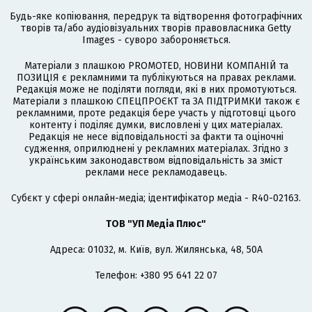
Будь-яке копіювання, передрук та відтворення фотографічних
творів та/або аудіовізуальних творів правовласника Getty
Images - суворо забороняється.
Матеріали з плашкою PROMOTED, НОВИНИ КОМПАНІЙ та
ПОЗИЦІЯ є рекламними та публікуються на правах реклами.
Редакція може не поділяти погляди, які в них промотуються.
Матеріали з плашкою СПЕЦПРОЄКТ та ЗА ПІДТРИМКИ також є
рекламними, проте редакція бере участь у підготовці цього
контенту і поділяє думки, висловлені у цих матеріалах.
Редакція не несе відповідальності за факти та оціночні
судження, оприлюднені у рекламних матеріалах. Згідно з
українським законодавством відповідальність за зміст
реклами несе рекламодавець.
Cубєкт у сфері онлайн-медіа; ідентифікатор медіа - R40-02163.
ТОВ "УП Медіа Плюс"
Адреса: 01032, м. Київ, вул. Жилянська, 48, 50А
Телефон: +380 95 641 22 07