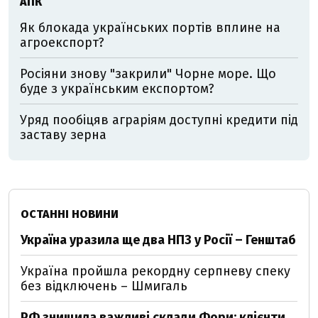
АПК
Як блокада українських портів вплине на
агроекспорт?
Росіяни знову "закрили" Чорне море. Що
буде з українським експортом?
Уряд пообіцяв аграріям доступні кредити під
заставу зерна
ОСТАННІ НОВИНИ
Україна уразила ще два НПЗ у Росії – Генштаб
Україна пройшла рекордну серпневу спеку
без відключень – Шмигаль
РФ знищила важливі склади Фори: клієнти