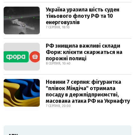
Україна уразила шість суден
тіньового флоту РФ та 10
енерговузлів
7 СЕРПНЯ, 18:10
РФ знищила важливі склади
Фори: клієнти скаржаться на
порожні полиці
8 СЕРПНЯ, 10:40
Новини 7 серпня: фігурантка
"плівок Міндіча" отримала
посаду в держпідприємстві,
масована атака РФ на Укрнафту
7 СЕРПНЯ, 20:00