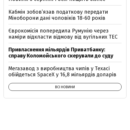
Кабмін зобовʼязав податкову передати
Міноборони дані чоловіків 18-60 років
Єврокомісія попередила Румунію через
наміри відкласти відмову від вугільних ТЕС
Привласнення мільярдів Приватбанку:
справу Коломойського скерували до суду
Мегазавод з виробництва чипів у Техасі
обійдеться SpaceX у 16,8 мільярдів доларів
ВСІ НОВИНИ