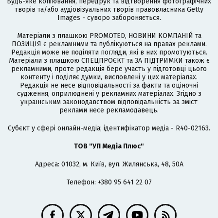
Будь-яке копіювання, передрук та відтворення фотографічних
творів та/або аудіовізуальних творів правовласника Getty
Images - суворо забороняється.
Матеріали з плашкою PROMOTED, НОВИНИ КОМПАНІЙ та
ПОЗИЦІЯ є рекламними та публікуються на правах реклами.
Редакція може не поділяти погляди, які в них промотуються.
Матеріали з плашкою СПЕЦПРОЄКТ та ЗА ПІДТРИМКИ також є
рекламними, проте редакція бере участь у підготовці цього
контенту і поділяє думки, висловлені у цих матеріалах.
Редакція не несе відповідальності за факти та оціночні
судження, оприлюднені у рекламних матеріалах. Згідно з
українським законодавством відповідальність за зміст
реклами несе рекламодавець.
Cубєкт у сфері онлайн-медіа; ідентифікатор медіа - R40-02163.
ТОВ "УП Медіа Плюс"
Адреса: 01032, м. Київ, вул. Жилянська, 48, 50А
Телефон: +380 95 641 22 07