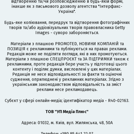
відтворенню та/чи розповсюдженню в будь-якій формі,
інакше як з письмового дозволу агентства "Інтерфакс-
Україна".
Будь-яке копіювання, передрук та відтворення фотографічних
творів та/або аудіовізуальних творів правовласника Getty
Images - суворо забороняється.
Матеріали з плашкою PROMOTED, НОВИНИ КОМПАНІЙ та
ПОЗИЦІЯ є рекламними та публікуються на правах реклами.
Редакція може не поділяти погляди, які в них промотуються.
Матеріали з плашкою СПЕЦПРОЄКТ та ЗА ПІДТРИМКИ також є
рекламними, проте редакція бере участь у підготовці цього
контенту і поділяє думки, висловлені у цих матеріалах.
Редакція не несе відповідальності за факти та оціночні
судження, оприлюднені у рекламних матеріалах. Згідно з
українським законодавством відповідальність за зміст
реклами несе рекламодавець.
Cубєкт у сфері онлайн-медіа; ідентифікатор медіа - R40-02163.
ТОВ "УП Медіа Плюс"
Адреса: 01032, м. Київ, вул. Жилянська, 48, 50А
Телефон: +380 95 641 22 07