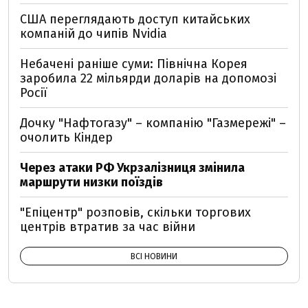
США переглядають доступ китайських
компаній до чипів Nvidia
Небачені раніше суми: Північна Корея
заробила 22 мільярди доларів на допомозі
Росії
Дочку "Нафтогазу" – компанію "Газмережі" –
очолить Кіндер
Через атаки РФ Укрзалізниця змінила
маршрути низки поїздів
"Епіцентр" розповів, скільки торгових
центрів втратив за час війни
ВСІ НОВИНИ