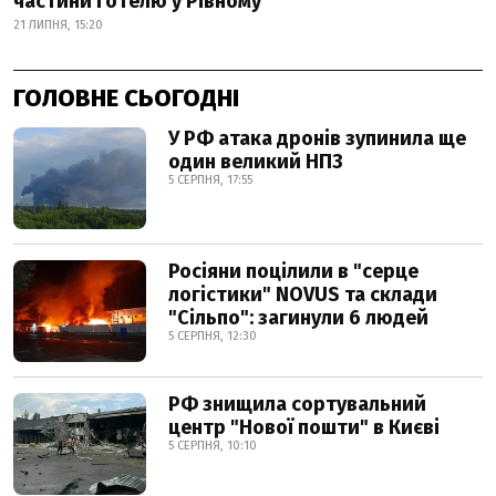
частини готелю у Рівному
21 ЛИПНЯ, 15:20
ГОЛОВНЕ СЬОГОДНІ
У РФ атака дронів зупинила ще
один великий НПЗ
5 СЕРПНЯ, 17:55
Росіяни поцілили в "серце
логістики" NOVUS та склади
"Сільпо": загинули 6 людей
5 СЕРПНЯ, 12:30
РФ знищила сортувальний
центр "Нової пошти" в Києві
5 СЕРПНЯ, 10:10