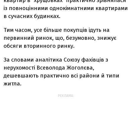
квартир в "хрущовках" практично зрівнялася
із повноцінними однокімнатними квартирами
в сучасних будинках.
Тим часом, усе більше покупців ідуть на
первинний ринок, що, безумовно, знижує
обсяги вторинного ринку.
За словами аналітика Союзу фахівців з
нерухомості Всеволода Жоголєва,
дешевшають практично всі райони й типи
житла.
РЕКЛАМА: