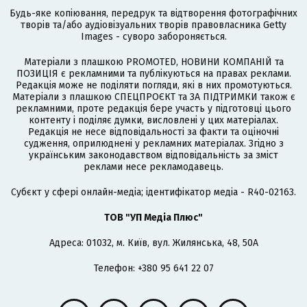
Будь-яке копіювання, передрук та відтворення фотографічних
творів та/або аудіовізуальних творів правовласника Getty
Images - суворо забороняється.
Матеріали з плашкою PROMOTED, НОВИНИ КОМПАНІЙ та
ПОЗИЦІЯ є рекламними та публікуються на правах реклами.
Редакція може не поділяти погляди, які в них промотуються.
Матеріали з плашкою СПЕЦПРОЄКТ та ЗА ПІДТРИМКИ також є
рекламними, проте редакція бере участь у підготовці цього
контенту і поділяє думки, висловлені у цих матеріалах.
Редакція не несе відповідальності за факти та оціночні
судження, оприлюднені у рекламних матеріалах. Згідно з
українським законодавством відповідальність за зміст
реклами несе рекламодавець.
Cубєкт у сфері онлайн-медіа; ідентифікатор медіа - R40-02163.
ТОВ "УП Медіа Плюс"
Адреса: 01032, м. Київ, вул. Жилянська, 48, 50А
Телефон: +380 95 641 22 07