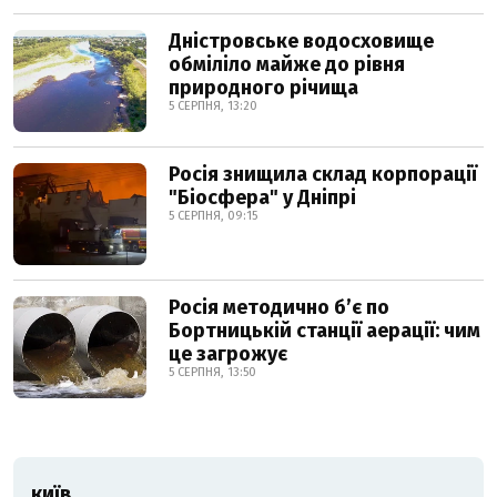
Дністровське водосховище
обміліло майже до рівня
природного річища
5 СЕРПНЯ, 13:20
Росія знищила склад корпорації
"Біосфера" у Дніпрі
5 СЕРПНЯ, 09:15
Росія методично б’є по
Бортницькій станції аерації: чим
це загрожує
5 СЕРПНЯ, 13:50
КИЇВ