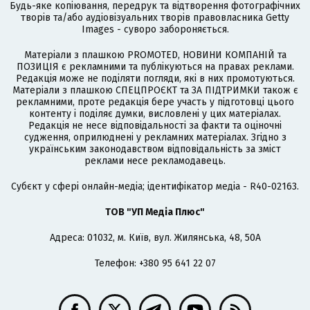
Будь-яке копіювання, передрук та відтворення фотографічних
творів та/або аудіовізуальних творів правовласника Getty
Images - суворо забороняється.
Матеріали з плашкою PROMOTED, НОВИНИ КОМПАНІЙ та
ПОЗИЦІЯ є рекламними та публікуються на правах реклами.
Редакція може не поділяти погляди, які в них промотуються.
Матеріали з плашкою СПЕЦПРОЄКТ та ЗА ПІДТРИМКИ також є
рекламними, проте редакція бере участь у підготовці цього
контенту і поділяє думки, висловлені у цих матеріалах.
Редакція не несе відповідальності за факти та оціночні
судження, оприлюднені у рекламних матеріалах. Згідно з
українським законодавством відповідальність за зміст
реклами несе рекламодавець.
Cубєкт у сфері онлайн-медіа; ідентифікатор медіа - R40-02163.
ТОВ "УП Медіа Плюс"
Адреса: 01032, м. Київ, вул. Жилянська, 48, 50А
Телефон: +380 95 641 22 07