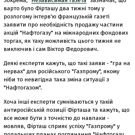
Зокрема, "
Независимая газета
" зазначає, що
варто було Фірташу два тижні тому у
розлогому інтерв'ю французькій газеті
заявити про необхідність продажу частини
акцій "Нафтогазу" на міжнародних фондових
торгах, як таку можливість цього тижня не
виключив і сам Віктор Федорович.
Деякі експерти кажуть, що такі заяви - "гра на
нервах" для російського "Газпрому", якому
ніби то невигідна така зміна ситуації з
"Нафтогазом".
Хоча інші експерти сумніваються у такій
антиросійській позиції Фірташа та кажуть, що
все може бути з точністю до навпаки -
мовляв, Фірташ сприяє успіху "Газпрому" у
подальших планах поглинання "Нафтогазу