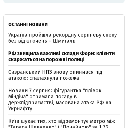
ОСТАННІ НОВИНИ
Україна пройшла рекордну серпневу спеку
без відключень – Шмигаль
РФ знищила важливі склади Фори: клієнти
скаржаться на порожні полиці
Сизранський НПЗ знову опинився під
атакою: спалахнула пожежа
Новини 7 серпня: фігурантка "плівок
Міндіча" отримала посаду в
держпідприємстві, масована атака РФ на
Укрнафту
Київ шукає тих, хто відремонтує метро між
"Тараса Шевченко" і "Почайною" за 1,76