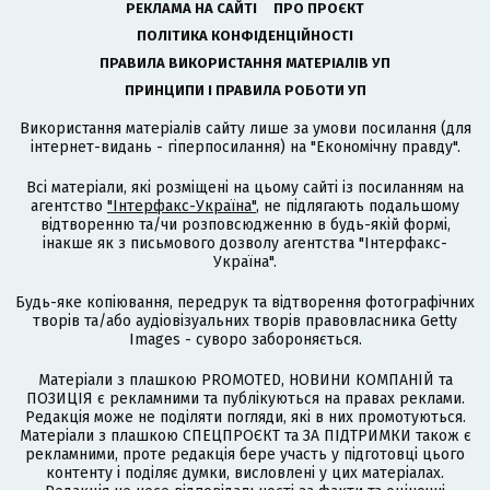
РЕКЛАМА НА САЙТІ
ПРО ПРОЄКТ
ПОЛІТИКА КОНФІДЕНЦІЙНОСТІ
ПРАВИЛА ВИКОРИСТАННЯ МАТЕРІАЛІВ УП
ПРИНЦИПИ І ПРАВИЛА РОБОТИ УП
Використання матеріалів сайту лише за умови посилання (для
інтернет-видань - гіперпосилання) на "Економічну правду".
Всі матеріали, які розміщені на цьому сайті із посиланням на
агентство
"Інтерфакс-Україна"
, не підлягають подальшому
відтворенню та/чи розповсюдженню в будь-якій формі,
інакше як з письмового дозволу агентства "Інтерфакс-
Україна".
Будь-яке копіювання, передрук та відтворення фотографічних
творів та/або аудіовізуальних творів правовласника Getty
Images - суворо забороняється.
Матеріали з плашкою PROMOTED, НОВИНИ КОМПАНІЙ та
ПОЗИЦІЯ є рекламними та публікуються на правах реклами.
Редакція може не поділяти погляди, які в них промотуються.
Матеріали з плашкою СПЕЦПРОЄКТ та ЗА ПІДТРИМКИ також є
рекламними, проте редакція бере участь у підготовці цього
контенту і поділяє думки, висловлені у цих матеріалах.