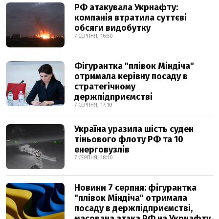
РФ атакувала Укрнафту:
компанія втратила суттєві
обсяги видобутку
7 СЕРПНЯ, 16:50
Фігурантка "плівок Міндіча"
отримала керівну посаду в
стратегічному
держпідприємстві
7 СЕРПНЯ, 17:10
Україна уразила шість суден
тіньового флоту РФ та 10
енерговузлів
7 СЕРПНЯ, 18:10
Новини 7 серпня: фігурантка
"плівок Міндіча" отримала
посаду в держпідприємстві,
масована атака РФ на Укрнафту