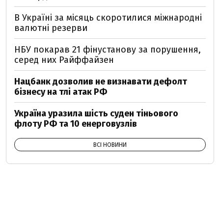
В Україні за місяць скоротилися міжнародні
валютні резерви
НБУ покарав 21 фінустанову за порушення,
серед них Райффайзен
Нацбанк дозволив не визнавати дефолт
бізнесу на тлі атак РФ
Україна уразила шість суден тіньового
флоту РФ та 10 енерговузлів
ВСІ НОВИНИ