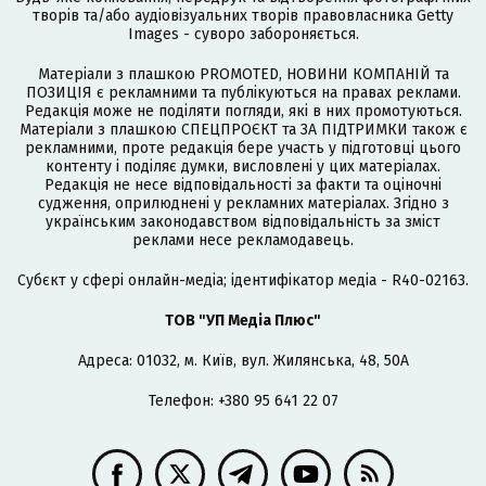
творів та/або аудіовізуальних творів правовласника Getty
Images - суворо забороняється.
Матеріали з плашкою PROMOTED, НОВИНИ КОМПАНІЙ та
ПОЗИЦІЯ є рекламними та публікуються на правах реклами.
Редакція може не поділяти погляди, які в них промотуються.
Матеріали з плашкою СПЕЦПРОЄКТ та ЗА ПІДТРИМКИ також є
рекламними, проте редакція бере участь у підготовці цього
контенту і поділяє думки, висловлені у цих матеріалах.
Редакція не несе відповідальності за факти та оціночні
судження, оприлюднені у рекламних матеріалах. Згідно з
українським законодавством відповідальність за зміст
реклами несе рекламодавець.
Cубєкт у сфері онлайн-медіа; ідентифікатор медіа - R40-02163.
ТОВ "УП Медіа Плюс"
Адреса: 01032, м. Київ, вул. Жилянська, 48, 50А
Телефон: +380 95 641 22 07