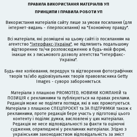
ПРАВИЛА ВИКОРИСТАННЯ МАТЕРІАЛІВ УП
ПРИНЦИПИ І ПРАВИЛА РОБОТИ УП
Використання матеріалів сайту лише за умови посилання (для
інтернет-видань - гіперпосилання) на "Економічну правду".
Всі матеріали, які розміщені на цьому сайті із посиланням на
агентство
"Інтерфакс-Україна"
, не підлягають подальшому
відтворенню та/чи розповсюдженню в будь-якій формі,
інакше як з письмового дозволу агентства "Інтерфакс-
Україна".
Будь-яке копіювання, передрук та відтворення фотографічних
творів та/або аудіовізуальних творів правовласника Getty
Images - суворо забороняється.
Матеріали з плашкою PROMOTED, НОВИНИ КОМПАНІЙ та
ПОЗИЦІЯ є рекламними та публікуються на правах реклами.
Редакція може не поділяти погляди, які в них промотуються.
Матеріали з плашкою СПЕЦПРОЄКТ та ЗА ПІДТРИМКИ також є
рекламними, проте редакція бере участь у підготовці цього
контенту і поділяє думки, висловлені у цих матеріалах.
Редакція не несе відповідальності за факти та оціночні
судження, оприлюднені у рекламних матеріалах. Згідно з
українським законодавством відповідальність за зміст