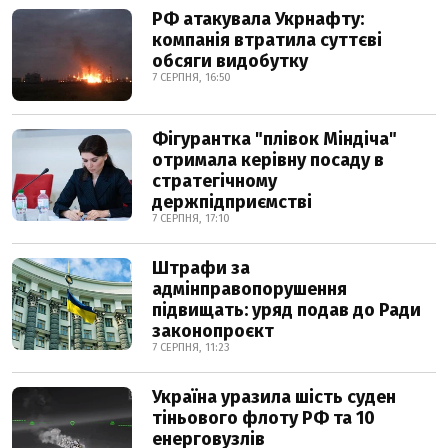
РФ атакувала Укрнафту:
компанія втратила суттєві
обсяги видобутку
7 СЕРПНЯ, 16:50
Фігурантка "плівок Міндіча"
отримала керівну посаду в
стратегічному
держпідприємстві
7 СЕРПНЯ, 17:10
Штрафи за
адмінправопорушення
підвищать: уряд подав до Ради
законопроєкт
7 СЕРПНЯ, 11:23
Україна уразила шість суден
тіньового флоту РФ та 10
енерговузлів