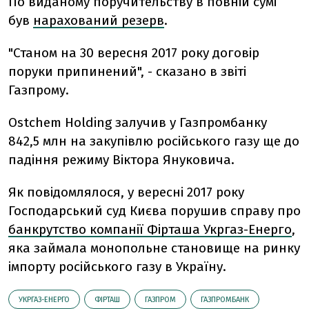
По виданому поручительству в повній сумі
був
нарахований резерв
.
"Станом на 30 вересня 2017 року договір
поруки припинений", - сказано в звіті
Газпрому.
Ostchem Holding залучив у Газпромбанку
842,5 млн на закупівлю російського газу ще до
падіння режиму Віктора Януковича.
Як повідомлялося, у вересні 2017 року
Господарський суд Києва порушив справу про
банкрутство компанії Фірташа Укргаз-Енерго
,
яка займала монопольне становище на ринку
імпорту російського газу в Україну.
УКРГАЗ-ЕНЕРГО
ФІРТАШ
ГАЗПРОМ
ГАЗПРОМБАНК