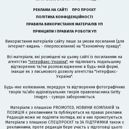
РЕКЛАМА НА САЙТІ
ПРО ПРОЄКТ
ПОЛІТИКА КОНФІДЕНЦІЙНОСТІ
ПРАВИЛА ВИКОРИСТАННЯ МАТЕРІАЛІВ УП
ПРИНЦИПИ І ПРАВИЛА РОБОТИ УП
Використання матеріалів сайту лише за умови посилання (для
інтернет-видань - гіперпосилання) на "Економічну правду".
Всі матеріали, які розміщені на цьому сайті із посиланням на
агентство
"Інтерфакс-Україна"
, не підлягають подальшому
відтворенню та/чи розповсюдженню в будь-якій формі,
інакше як з письмового дозволу агентства "Інтерфакс-
Україна".
Будь-яке копіювання, передрук та відтворення фотографічних
творів та/або аудіовізуальних творів правовласника Getty
Images - суворо забороняється.
Матеріали з плашкою PROMOTED, НОВИНИ КОМПАНІЙ та
ПОЗИЦІЯ є рекламними та публікуються на правах реклами.
Редакція може не поділяти погляди, які в них промотуються.
Матеріали з плашкою СПЕЦПРОЄКТ та ЗА ПІДТРИМКИ також є
рекламними, проте редакція бере участь у підготовці цього