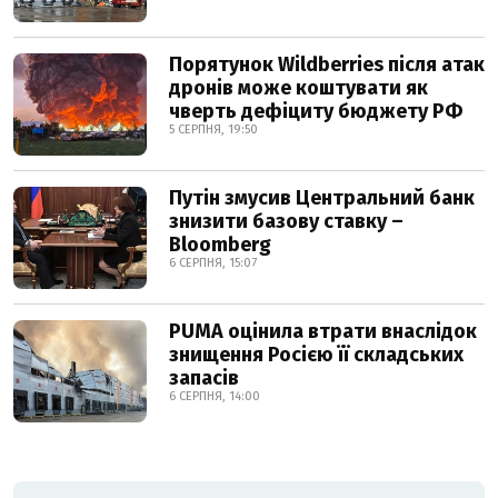
Порятунок Wildberries після атак
дронів може коштувати як
чверть дефіциту бюджету РФ
5 СЕРПНЯ, 19:50
Путін змусив Центральний банк
знизити базову ставку –
Bloomberg
6 СЕРПНЯ, 15:07
PUMA оцінила втрати внаслідок
знищення Росією її складських
запасів
6 СЕРПНЯ, 14:00