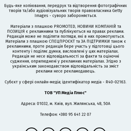
Будь-яке копіювання, передрук та відтворення фотографічних
творів та/або аудіовізуальних творів правовласника Getty
Images - суворо забороняється.
Матеріали з плашкою PROMOTED, НОВИНИ КОМПАНІЙ та
ПОЗИЦІЯ є рекламними та публікуються на правах реклами.
Редакція може не поділяти погляди, які в них промотуються.
Матеріали з плашкою СПЕЦПРОЄКТ та ЗА ПІДТРИМКИ також є
рекламними, проте редакція бере участь у підготовці цього
контенту і поділяє думки, висловлені у цих матеріалах.
Редакція не несе відповідальності за факти та оціночні
судження, оприлюднені у рекламних матеріалах. Згідно з
українським законодавством відповідальність за зміст
реклами несе рекламодавець.
Cубєкт у сфері онлайн-медіа; ідентифікатор медіа - R40-02163.
ТОВ "УП Медіа Плюс"
Адреса: 01032, м. Київ, вул. Жилянська, 48, 50А
Телефон: +380 95 641 22 07