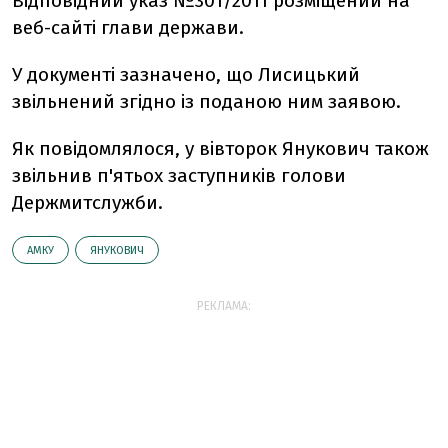
Відповідний указ №301/2011 розміщений на
веб-сайті глави держави.
У документі зазначено, що Лисицький
звільнений згідно із поданою ним заявою.
Як повідомлялося, у вівторок Янукович також
звільнив п'ятьох заступників голови
Держмитслужби.
АМКУ
ЯНУКОВИЧ
РЕКЛАМА: