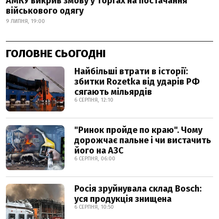
АМКУ викрив змову у торгах на постачання
військового одягу
9 ЛИПНЯ, 19:00
ГОЛОВНЕ СЬОГОДНІ
Найбільші втрати в історії:
збитки Rozetka від ударів РФ
сягають мільярдів
6 СЕРПНЯ, 12:10
"Ринок пройде по краю". Чому
дорожчає пальне і чи вистачить
його на АЗС
6 СЕРПНЯ, 06:00
Росія зруйнувала склад Bosch:
уся продукція знищена
6 СЕРПНЯ, 10:50