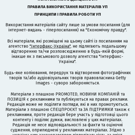
ПРАВИЛА ВИКОРИСТАННЯ МАТЕРІАЛІВ УП
ПРИНЦИПИ І ПРАВИЛА РОБОТИ УП
Використання матеріалів сайту лише за умови посилання (для
інтернет-видань - гіперпосилання) на "Економічну правду".
Всі матеріали, які розміщені на цьому сайті із посиланням на
агентство
"Інтерфакс-Україна"
, не підлягають подальшому
відтворенню та/чи розповсюдженню в будь-якій формі,
інакше як з письмового дозволу агентства "Інтерфакс-
Україна".
Будь-яке копіювання, передрук та відтворення фотографічних
творів та/або аудіовізуальних творів правовласника Getty
Images - суворо забороняється.
Матеріали з плашкою PROMOTED, НОВИНИ КОМПАНІЙ та
ПОЗИЦІЯ є рекламними та публікуються на правах реклами.
Редакція може не поділяти погляди, які в них промотуються.
Матеріали з плашкою СПЕЦПРОЄКТ та ЗА ПІДТРИМКИ також є
рекламними, проте редакція бере участь у підготовці цього
контенту і поділяє думки, висловлені у цих матеріалах.
Редакція не несе відповідальності за факти та оціночні
судження, оприлюднені у рекламних матеріалах. Згідно з