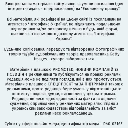
Використання матеріалів сайту лише за умови посилання (для
інтернет-видань - гіперпосилання) на "Економічну правду".
Всі матеріали, які розміщені на цьому сайті із посиланням на
агентство
"Інтерфакс-Україна"
, не підлягають подальшому
відтворенню та/чи розповсюдженню в будь-якій формі,
інакше як з письмового дозволу агентства "Інтерфакс-
Україна".
Будь-яке копіювання, передрук та відтворення фотографічних
творів та/або аудіовізуальних творів правовласника Getty
Images - суворо забороняється.
Матеріали з плашкою PROMOTED, НОВИНИ КОМПАНІЙ та
ПОЗИЦІЯ є рекламними та публікуються на правах реклами.
Редакція може не поділяти погляди, які в них промотуються.
Матеріали з плашкою СПЕЦПРОЄКТ та ЗА ПІДТРИМКИ також є
рекламними, проте редакція бере участь у підготовці цього
контенту і поділяє думки, висловлені у цих матеріалах.
Редакція не несе відповідальності за факти та оціночні
судження, оприлюднені у рекламних матеріалах. Згідно з
українським законодавством відповідальність за зміст
реклами несе рекламодавець.
Cубєкт у сфері онлайн-медіа; ідентифікатор медіа - R40-02163.