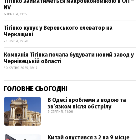
Тігіпко займатиметься макроекономікою в ОП –
NV
6 ТРАВНЯ, 11:55
Тігіпко купує у Веревського елеватор на
Черкащині
23 СІЧНЯ, 19:48
Компанія Тігіпка почала будувати новий завод у
Чернівецькій області
30 КВІТНЯ 2025, 18:17
ГОЛОВНЕ СЬОГОДНІ
В Одесі проблеми з водою та
звʼязком після обстрілу
9 СЕРПНЯ, 11:00
Китай опустився з 2 на 9 місце