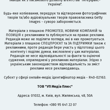
інакше як з письмового дозволу агентства "Інтерфакс-
Україна".
Будь-яке копіювання, передрук та відтворення фотографічних
творів та/або аудіовізуальних творів правовласника Getty
Images - суворо забороняється.
Матеріали з плашкою PROMOTED, НОВИНИ КОМПАНІЙ та
ПОЗИЦІЯ є рекламними та публікуються на правах реклами.
Редакція може не поділяти погляди, які в них промотуються.
Матеріали з плашкою СПЕЦПРОЄКТ та ЗА ПІДТРИМКИ також є
рекламними, проте редакція бере участь у підготовці цього
контенту і поділяє думки, висловлені у цих матеріалах.
Редакція не несе відповідальності за факти та оціночні
судження, оприлюднені у рекламних матеріалах. Згідно з
українським законодавством відповідальність за зміст
реклами несе рекламодавець.
Cубєкт у сфері онлайн-медіа; ідентифікатор медіа - R40-02163.
ТОВ "УП Медіа Плюс"
Адреса: 01032, м. Київ, вул. Жилянська, 48, 50А
Телефон: +380 95 641 22 07