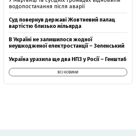
У Марганці та сусідніх громадах відновили
водопостачання після аварії
Суд повернув державі Жовтневий палац
вартістю близько мільярда
В Україні не залишилося жодної
неушкодженої електростанції – Зеленський
Україна уразила ще два НПЗ у Росії – Генштаб
ВСІ НОВИНИ