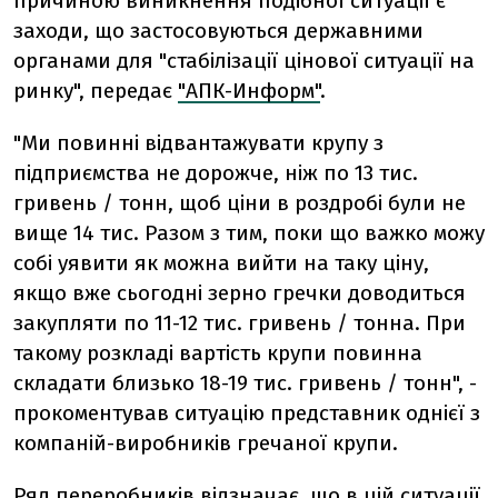
причиною виникнення подібної ситуації є
заходи, що застосовуються державними
органами для "стабілізації цінової ситуації на
ринку", передає
"АПК-Информ"
.
"Ми повинні відвантажувати крупу з
підприємства не дорожче, ніж по 13 тис.
гривень / тонн, щоб ціни в роздробі були не
вище 14 тис. Разом з тим, поки що важко можу
собі уявити як можна вийти на таку ціну,
якщо вже сьогодні зерно гречки доводиться
закупляти по 11-12 тис. гривень / тонна. При
такому розкладі вартість крупи повинна
складати близько 18-19 тис. гривень / тонн", -
прокоментував ситуацію представник однієї з
компаній-виробників гречаної крупи.
Ряд переробників відзначає, що в цій ситуації