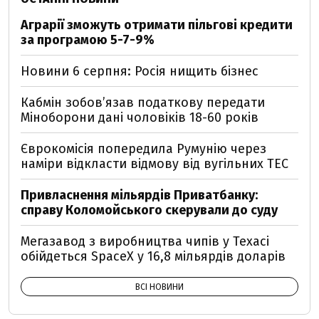
Аграрії зможуть отримати пільгові кредити
за програмою 5-7-9%
Новини 6 серпня: Росія нищить бізнес
Кабмін зобовʼязав податкову передати
Міноборони дані чоловіків 18-60 років
Єврокомісія попередила Румунію через
наміри відкласти відмову від вугільних ТЕС
Привласнення мільярдів Приватбанку:
справу Коломойського скерували до суду
Мегазавод з виробництва чипів у Техасі
обійдеться SpaceX у 16,8 мільярдів доларів
ВСІ НОВИНИ