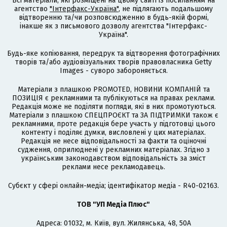
Всі матеріали, які розміщені на цьому сайті із посиланням на
агентство
"Інтерфакс-Україна"
, не підлягають подальшому
відтворенню та/чи розповсюдженню в будь-якій формі,
інакше як з письмового дозволу агентства "Інтерфакс-
Україна".
Будь-яке копіювання, передрук та відтворення фотографічних
творів та/або аудіовізуальних творів правовласника Getty
Images - суворо забороняється.
Матеріали з плашкою PROMOTED, НОВИНИ КОМПАНІЙ та
ПОЗИЦІЯ є рекламними та публікуються на правах реклами.
Редакція може не поділяти погляди, які в них промотуються.
Матеріали з плашкою СПЕЦПРОЄКТ та ЗА ПІДТРИМКИ також є
рекламними, проте редакція бере участь у підготовці цього
контенту і поділяє думки, висловлені у цих матеріалах.
Редакція не несе відповідальності за факти та оціночні
судження, оприлюднені у рекламних матеріалах. Згідно з
українським законодавством відповідальність за зміст
реклами несе рекламодавець.
Cубєкт у сфері онлайн-медіа; ідентифікатор медіа - R40-02163.
ТОВ "УП Медіа Плюс"
Адреса: 01032, м. Київ, вул. Жилянська, 48, 50А