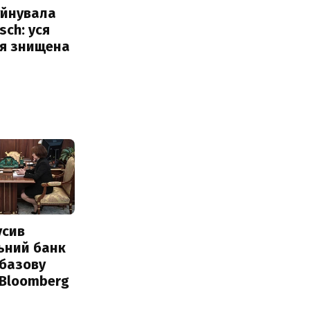
уйнувала
sch: уся
ія знищена
усив
ьний банк
 базову
 Bloomberg