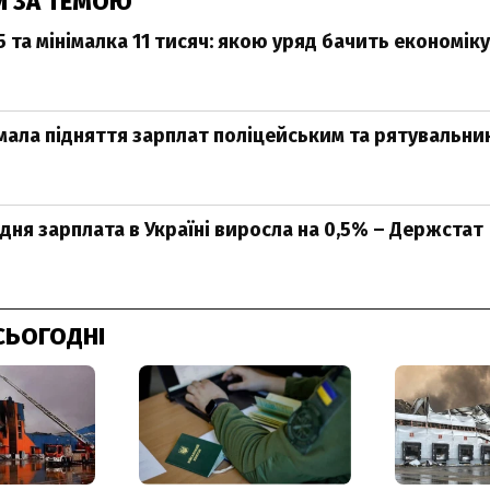
И ЗА ТЕМОЮ
5 та мінімалка 11 тисяч: якою уряд бачить економіку 
мала підняття зарплат поліцейським та рятувальни
едня зарплата в Україні виросла на 0,5% – Держстат
СЬОГОДНІ