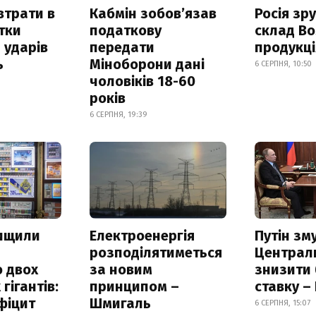
втрати в
Кабмін зобовʼязав
Росія зр
итки
податкову
склад Bo
 ударів
передати
продукц
ь
Міноборони дані
6 СЕРПНЯ, 10:50
чоловіків 18-60
років
6 СЕРПНЯ, 19:39
нищили
Електроенергія
Путін зм
розподілятиметься
Централ
 двох
за новим
знизити
гігантів:
принципом –
ставку –
фіцит
Шмигаль
6 СЕРПНЯ, 15:07