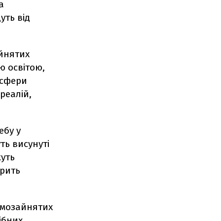
а
уть від
айнятих
ю освітою,
і сфери
реалій,
ебу у
ть висунуті
жуть
орить
амозайнятих
ібних