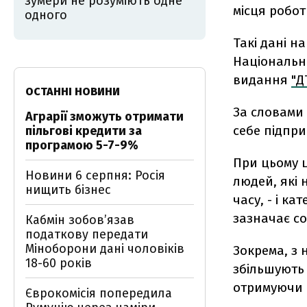
зумери не розуміють одне
місця робот
одного
Такі дані н
Національно
видання
"Д
ОСТАННІ НОВИНИ
За словами 
Аграрії зможуть отримати
себе підпри
пільгові кредити за
програмою 5-7-9%
При цьому ц
Новини 6 серпня: Росія
людей, які 
нищить бізнес
часу, - і ка
зазначає со
Кабмін зобовʼязав
податкову передати
Міноборони дані чоловіків
Зокрема, з 
18-60 років
збільшують 
отримуючи 
Єврокомісія попередила