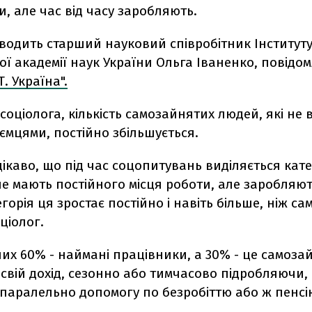
и, але час від часу заробляють.
аводить старший науковий співробітник Інституту 
ї академії наук України Ольга Іваненко, повідо
Т. Україна".
соціолога, кількість самозайнятих людей, які не
ємцями, постійно збільшується.
ікаво, що під час соцопитувань виділяється кате
не мають постійного місця роботи, але заробляют
тегорія ця зростає постійно і навіть більше, ніж са
ціолог.
них 60% - наймані працівники, а 30% - це самозайн
свій дохід, сезонно або тимчасово підробляючи, 
паралельно допомогу по безробіттю або ж пенсі