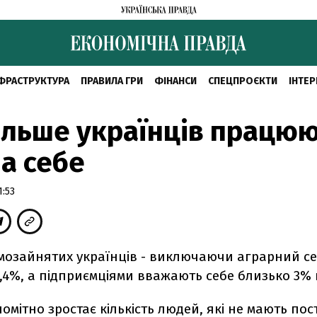
ФРАСТРУКТУРА
ПРАВИЛА ГРИ
ФІНАНСИ
СПЕЦПРОЄКТИ
ІНТЕР
ільше українців працю
на себе
1:53
амозайнятих українців - виключаючи аграрний с
,4%, а підприємціями вважають себе близько 3%
омітно зростає кількість людей, які не мають пос