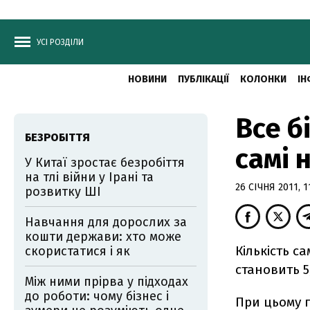
УСІ РОЗДІЛИ
НОВИНИ
ПУБЛІКАЦІЇ
КОЛОНКИ
ІН
Все б
БЕЗРОБІТТЯ
самі 
У Китаї зростає безробіття
на тлі війни у Ірані та
26 СІЧНЯ 2011, 1
розвитку ШІ
Навчання для дорослих за
кошти держави: хто може
Кількість с
скористатися і як
становить 5
Між ними прірва у підходах
до роботи: чому бізнес і
При цьому п