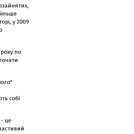
мозайнятих,
більше
орі, у 2009
о
 року по
 почати
рого"
ють собі
- це
властивий