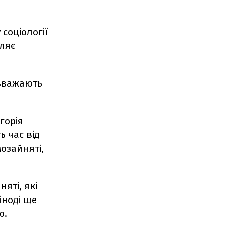
соціології
мляє
 вважають
горія
ь час від
мозайняті,
яті, які
іноді ще
ю.