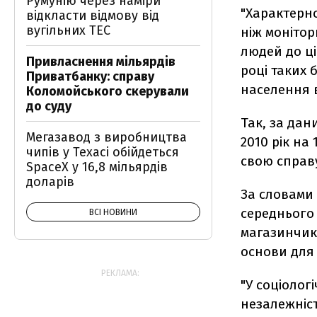
Румунію через наміри
"Характерно
відкласти відмову від
вугільних ТЕС
ніж монітор
людей до ці
Привласнення мільярдів
році таких 
Приватбанку: справу
населення в
Коломойського скерували
до суду
Так, за дан
Мегазавод з виробництва
2010 рік на
чипів у Техасі обійдеться
свою справу
SpaceX у 16,8 мільярдів
доларів
За словами 
середнього 
ВСІ НОВИНИ
магазинчикі
основи для 
РЕКЛАМА:
"У соціолог
незалежніс