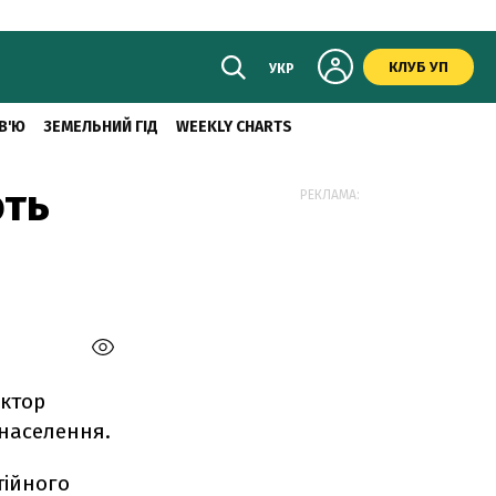
КЛУБ УП
УКР
В'Ю
ЗЕМЕЛЬНИЙ ГІД
WEEKLY CHARTS
ють
РЕКЛАМА:
ектор
 населення.
тійного