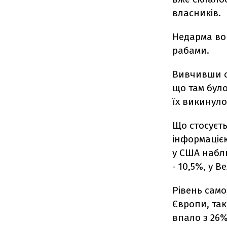
власників.
Недарма во
рабами.
Вивчивши с
що там було
їх викинуло 
Що стосуєть
інформацією
у США набли
- 10,5%, у В
Рівень само
Європи, так
впало з 26%