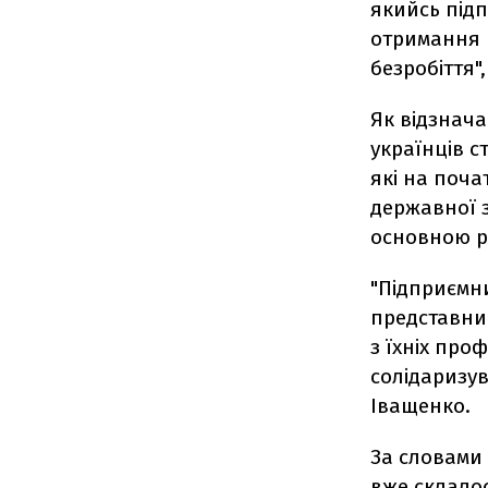
якийсь під
отримання п
безробіття",
Як відзнача
українців с
які на поча
державної з
основною р
"Підприємн
представник
з їхніх про
солідаризув
Іващенко.
За словами 
вже склалос