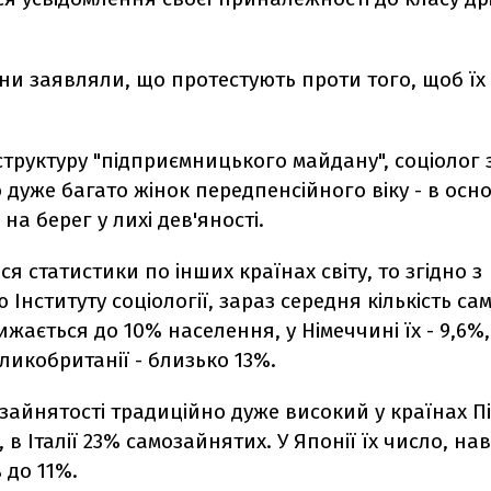
ни заявляли, що протестують проти того, щоб їх
труктуру "підприємницького майдану", соціолог 
 дуже багато жінок передпенсійного віку - в осн
на берег у лихі дев'яності.
ся статистики по інших країнах світу, то згідно з
 Інституту соціології, зараз середня кількість с
жається до 10% населення, у Німеччині їх - 9,6%,
еликобританії - близько 13%.
зайнятості традиційно дуже високий у країнах П
, в Італії 23% самозайнятих. У Японії їх число, на
 до 11%.