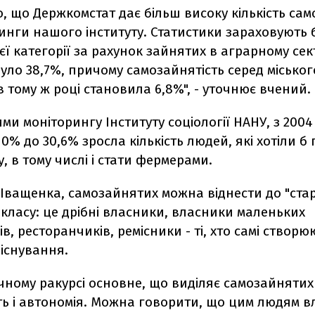
, що Держкомстат дає більш високу кількість са
инги нашого інституту. Статистики зараховують 
єї категорії за рахунок зайнятих в аграрному сект
було 38,7%, причому самозайнятість серед міськог
 тому ж році становила 6,8%", - уточнює вчений.
ими моніторингу Інституту соціології НАНУ, з 2004
 10% до 30,6% зросла кількість людей, які хотіли б
, в тому числі і стати фермерами.
Іващенка, самозайнятих можна віднести до "ста
класу: це дрібні власники, власники маленьких
в, ресторанчиків, ремісники - ті, хто самі створю
існування.
ічному ракурсі основне, що виділяє самозайнятих 
ть і автономія. Можна говорити, що цим людям 