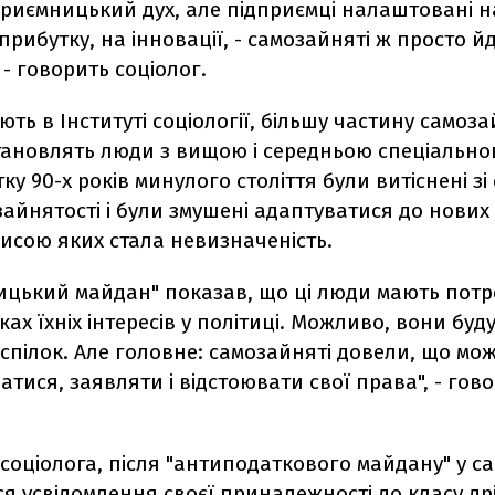
приємницький дух, але підприємці налаштовані н
рибутку, на інновації, - самозайняті ж просто йд
 - говорить соціолог.
ють в Інституті соціології, більшу частину самоз
тановлять люди з вищою і середньою спеціально
тку 90-х років минулого століття були витіснені з
айнятості і були змушені адаптуватися до нових 
исою яких стала невизначеність.
ицький майдан" показав, що ці люди мають потр
ах їхніх інтересів у політиці. Можливо, вони буду
фспілок. Але головне: самозайняті довели, що мо
атися, заявляти і відстоювати свої права", - гов
соціолога, після "антиподаткового майдану" у с
я усвідомлення своєї приналежності до класу др