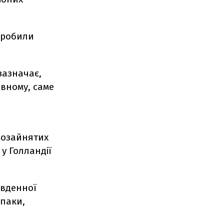
 робили
зазначає,
овному, саме
амозайнятих
 у Голландії
івденної
впаки,