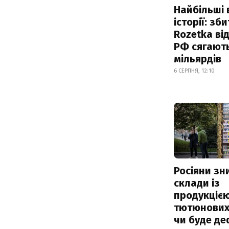
Найбільші 
історії: зб
Rozetka від
РФ сягают
мільярдів
6 СЕРПНЯ, 12:10
Росіяни з
склади із
продукцією
тютюнових 
чи буде де