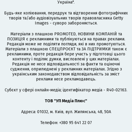
Україна".
Будь-яке копіювання, передрук та відтворення фотографічних
творів та/або аудіовізуальних творів правовласника Getty
Images - суворо забороняється.
Матеріали з плашкою PROMOTED, НОВИНИ КОМПАНІЙ та
ПОЗИЦІЯ є рекламними та публікуються на правах реклами.
Редакція може не поділяти погляди, які в них промотуються.
Матеріали з плашкою СПЕЦПРОЄКТ та ЗА ПІДТРИМКИ також є
рекламними, проте редакція бере участь у підготовці цього
контенту і поділяє думки, висловлені у цих матеріалах.
Редакція не несе відповідальності за факти та оціночні
судження, оприлюднені у рекламних матеріалах. Згідно з
українським законодавством відповідальність за зміст
реклами несе рекламодавець.
Cубєкт у сфері онлайн-медіа; ідентифікатор медіа - R40-02163.
ТОВ "УП Медіа Плюс"
Адреса: 01032, м. Київ, вул. Жилянська, 48, 50А
Телефон: +380 95 641 22 07