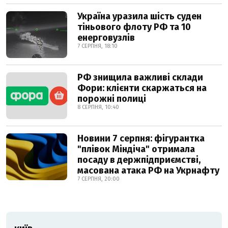
Україна уразила шість суден
тіньового флоту РФ та 10
енерговузлів
7 СЕРПНЯ, 18:10
РФ знищила важливі склади
Фори: клієнти скаржаться на
порожні полиці
8 СЕРПНЯ, 10:40
Новини 7 серпня: фігурантка
"плівок Міндіча" отримала
посаду в держпідприємстві,
масована атака РФ на Укрнафту
7 СЕРПНЯ, 20:00