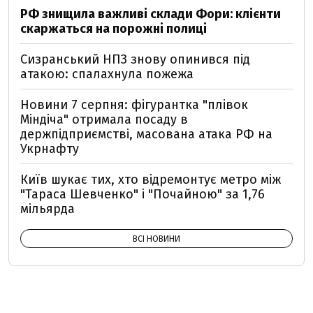
РФ знищила важливі склади Фори: клієнти
скаржаться на порожні полиці
Сизранський НПЗ знову опинився під
атакою: спалахнула пожежа
Новини 7 серпня: фігурантка "плівок
Міндіча" отримала посаду в
держпідприємстві, масована атака РФ на
Укрнафту
Київ шукає тих, хто відремонтує метро між
"Тараса Шевченко" і "Почайною" за 1,76
мільярда
ВСІ НОВИНИ