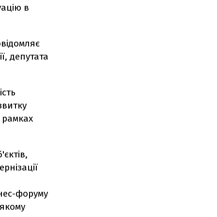
уацію в
овідомляє
ї, депутата
ість
звитку
у рамках
'єктів,
ернізації
знес-форуму
 якому