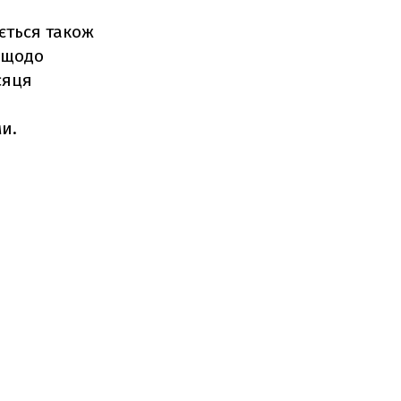
ється також
а щодо
сяця
и.