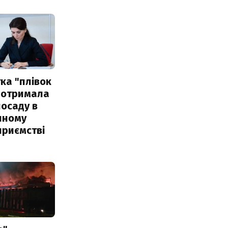
ка "плівок
 отримала
посаду в
чному
приємстві