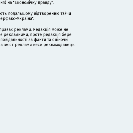
я) на "Економічну правду".
гають подальшому відтворенню та/чи
терфакс-Україна".
равах реклами. Редакція може не
 є рекламними, проте редакція бере
дповідальності за факти та оціночні
за зміст реклами несе рекламодавець.