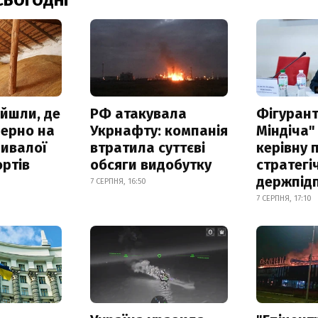
СЬОГОДНІ
айшли, де
РФ атакувала
Фігурант
зерно на
Укрнафту: компанія
Міндіча"
ривалої
втратила суттєві
керівну 
ртів
обсяги видобутку
стратегі
держпід
7 СЕРПНЯ, 16:50
7 СЕРПНЯ, 17:10