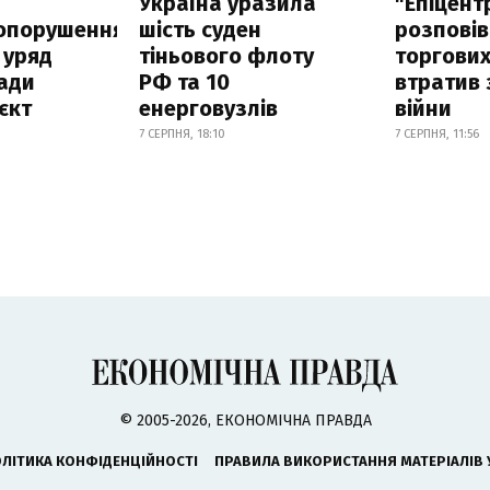
а
Україна уразила
"Епіцент
опорушення
шість суден
розповів
 уряд
тіньового флоту
торгових
ади
РФ та 10
втратив 
єкт
енерговузлів
війни
7 СЕРПНЯ, 18:10
7 СЕРПНЯ, 11:56
© 2005-2026, ЕКОНОМІЧНА ПРАВДА
ЛІТИКА КОНФІДЕНЦІЙНОСТІ
ПРАВИЛА ВИКОРИСТАННЯ МАТЕРІАЛІВ 