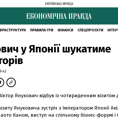
ФРАСТРУКТУРА
ПРАВИЛА ГРИ
ФІНАНСИ
СПЕЦПРОЄКТИ
ІНТЕР
вич у Японії шукатиме
торів
9:42
іктор Янукович відбув із чотириденним візитом д
візиту Януковича зустріч з Імператором Японії Акіх
аото Каном, виступ на спільному бізнес-форумі і 