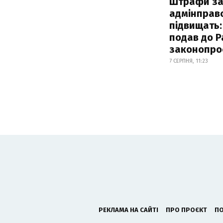
Штрафи з
адмінправ
підвищать:
подав до Р
законопро
7 СЕРПНЯ, 11:23
РЕКЛАМА НА САЙТІ
ПРО ПРОЄКТ
ПО