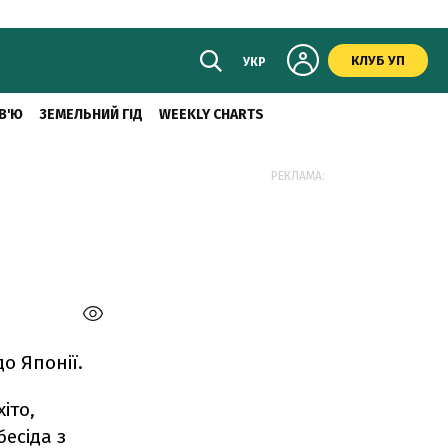
КЛУБ УП
УКР
В'Ю
ЗЕМЕЛЬНИЙ ГІД
WEEKLY CHARTS
РЕКЛАМА:
о Японії.
іто,
бесіда з