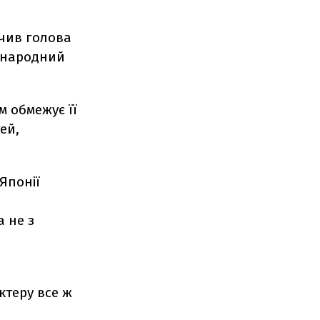
ачив голова
, народний
м обмежує її
ей,
Японії
а не з
ктеру все ж