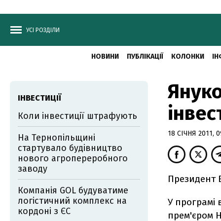
УСІ РОЗДІЛИ
НОВИНИ
ПУБЛІКАЦІЇ
КОЛОНКИ
ІН
Януко
ІНВЕСТИЦІЇ
інвес
Коли інвестиції штрафують
18 СІЧНЯ 2011, 0
На Тернопільщині
стартувало будівництво
нового агропереробного
заводу
Президент В
Компанія GOL будуватиме
логістичний комплекс на
У програмі 
кордоні з ЄС
прем'єром Н