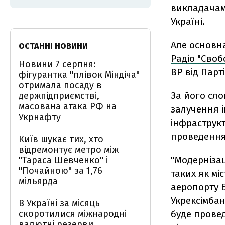
викладачами
Україні.
Але основна
ОСТАННІ НОВИНИ
Радіо "Своб
Новини 7 серпня:
ВР від Парті
фігурантка "плівок Міндіча"
отримала посаду в
За його сл
держпідприємстві,
масована атака РФ на
залучення і
Укрнафту
інфраструкт
проведення 
Київ шукає тих, хто
відремонтує метро між
"Модернізац
"Тараса Шевченко" і
"Почайною" за 1,76
таких як мі
мільярда
аеропорту 
Укрексімбан
В Україні за місяць
скоротилися міжнародні
буде провед
валютні резерви