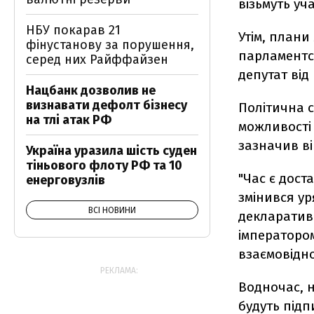
візьмуть уча
НБУ покарав 21
Утім, плани
фінустанову за порушення,
парламентсь
серед них Райффайзен
депутат від
Нацбанк дозволив не
визнавати дефолт бізнесу
Політична с
на тлі атак РФ
можливості
зазначив ві
Україна уразила шість суден
тіньового флоту РФ та 10
"Час є дост
енерговузлів
змінився ур
ВСІ НОВИНИ
декларативн
імператором
взаємовідно
РЕКЛАМА:
Водночас, н
будуть підп