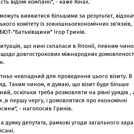
сть відомі компанії", - каже Кінах.
 можуть виявитися більшими за результат, відзн
кого комітету із зовнішньоекономічних зв'язків
 БЮТ-"Батьківщини" Ігор Гринів.
итуація, що нині склалася в Японії, певним чино
 щодо довгострокових міжнародних домовленост
н.
атньо невладний для проведення цього візиту. В 
яд. Таким чином, я думаю, що візит буде більше
ий, оскільки треба розмовляти на рівні урядів , 
 ,в першу чергу, і домовлятися про економічні
сини", - наголосив Гринів.
а думку депутата, рамкові угоди загального хара
исані.