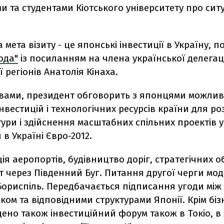
 та студентами Кіотського університету про сит
 мета візиту - це японські інвестиції в Україну, п
ода"
із посиланням на члена української делегаці
ї регіонів Анатолія Кінаха.
овами, президент обговорить з японцями можлив
нвестицій і технологічних ресурсів країни для ро
ури і здійснення масштабних спільних проектів 
в Україні Євро-2012.
ія аеропортів, будівництво доріг, стратегічних об
ст через Південний Буг. Питання другої черги мод
Бориспіль. Передбачається підписання угоди між
ком та відповідними структурами Японії. Крім бі
ено також інвестиційний форум також в Токіо, в