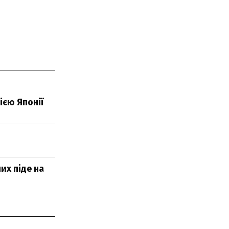
ією Японії
их піде на