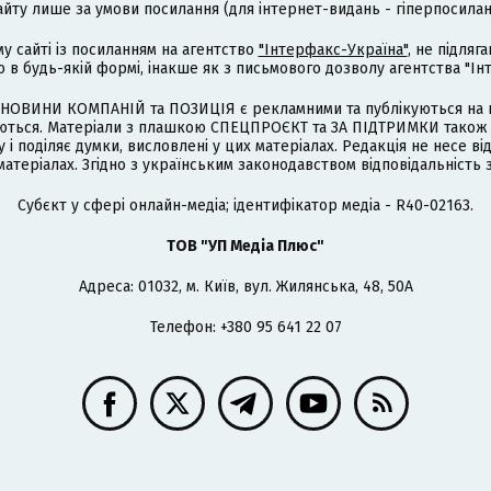
айту лише за умови посилання (для інтернет-видань - гіперпосиланн
му сайті із посиланням на агентство
"Інтерфакс-Україна"
, не підля
 будь-якій формі, інакше як з письмового дозволу агентства "Ін
НОВИНИ КОМПАНІЙ та ПОЗИЦІЯ є рекламними та публікуються на п
туються. Матеріали з плашкою СПЕЦПРОЄКТ та ЗА ПІДТРИМКИ також
 і поділяє думки, висловлені у цих матеріалах. Редакція не несе ві
атеріалах. Згідно з українським законодавством відповідальність 
Cубєкт у сфері онлайн-медіа; ідентифікатор медіа - R40-02163.
ТОВ "УП Медіа Плюс"
Адреса: 01032, м. Київ, вул. Жилянська, 48, 50А
Телефон: +380 95 641 22 07