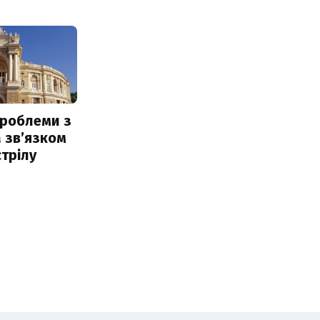
проблеми з
 звʼязком
стрілу