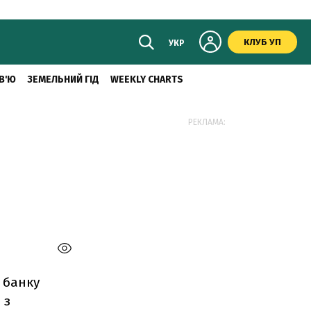
КЛУБ УП
УКР
В'Ю
ЗЕМЕЛЬНИЙ ГІД
WEEKLY CHARTS
РЕКЛАМА:
 банку
 з