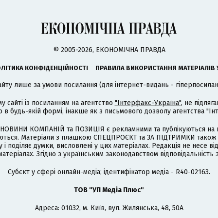
© 2005-2026, ЕКОНОМІЧНА ПРАВДА
ЛІТИКА КОНФІДЕНЦІЙНОСТІ
ПРАВИЛА ВИКОРИСТАННЯ МАТЕРІАЛІВ 
айту лише за умови посилання (для інтернет-видань - гіперпосиланн
му сайті із посиланням на агентство
"Інтерфакс-Україна"
, не підля
 будь-якій формі, інакше як з письмового дозволу агентства "Ін
НОВИНИ КОМПАНІЙ та ПОЗИЦІЯ є рекламними та публікуються на п
туються. Матеріали з плашкою СПЕЦПРОЄКТ та ЗА ПІДТРИМКИ також
 і поділяє думки, висловлені у цих матеріалах. Редакція не несе ві
атеріалах. Згідно з українським законодавством відповідальність 
Cубєкт у сфері онлайн-медіа; ідентифікатор медіа - R40-02163.
ТОВ "УП Медіа Плюс"
Адреса: 01032, м. Київ, вул. Жилянська, 48, 50А