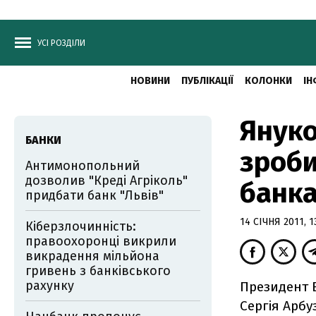
УСІ РОЗДІЛИ
НОВИНИ
ПУБЛІКАЦІЇ
КОЛОНКИ
ІН
Януко
БАНКИ
зроби
Антимонопольний
дозволив "Креді Агріколь"
банк
придбати банк "Львів"
14 СІЧНЯ 2011, 1
Кіберзлочинність:
правоохоронці викрили
викрадення мільйона
гривень з банківського
рахунку
Президент В
Сергія Арбу