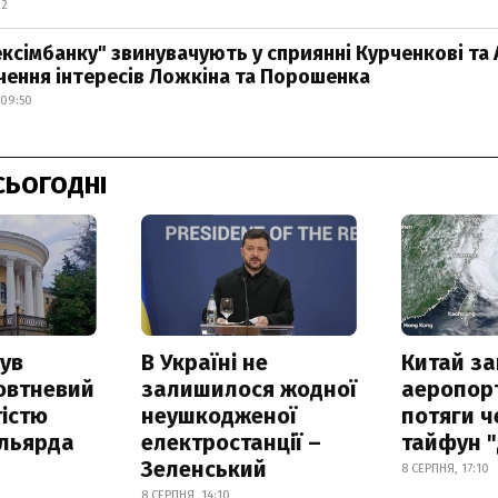
32
ексімбанку" звинувачують у сприянні Курченкові та
чення інтересів Ложкіна та Порошенка
 09:50
СЬОГОДНІ
ув
В Україні не
Китай з
овтневий
залишилося жодної
аеропорт
істю
неушкодженої
потяги ч
ільярда
електростанції –
тайфун 
Зеленський
8 СЕРПНЯ, 17:10
8 СЕРПНЯ, 14:10