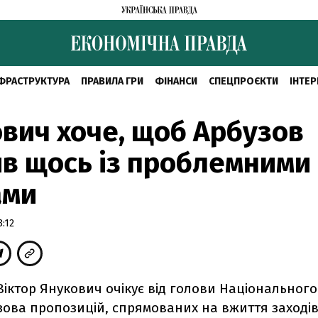
ФРАСТРУКТУРА
ПРАВИЛА ГРИ
ФІНАНСИ
СПЕЦПРОЄКТИ
ІНТЕР
вич хоче, щоб Арбузов
в щось із проблемними
ами
3:12
іктор Янукович очікує від голови Національного
зова пропозицій, спрямованих на вжиття заходів