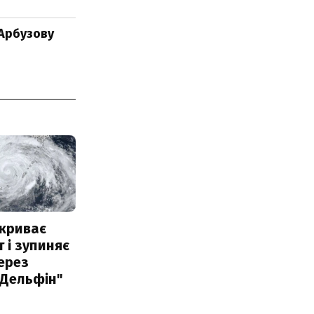
 Арбузову
акриває
 і зупиняє
ерез
"Дельфін"