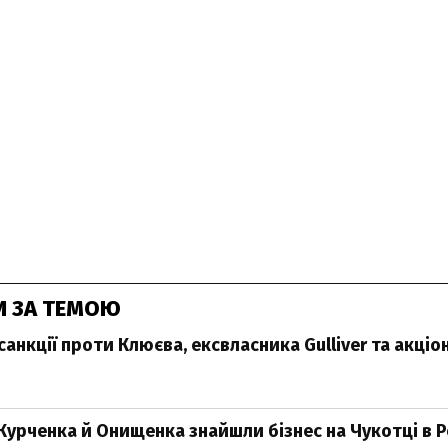
И ЗА ТЕМОЮ
анкції проти Клюєва, ексвласника Gulliver та акціо
Курченка й Онищенка знайшли бізнес на Чукотці в Р