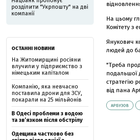
Нацбанк пропонує
відновлення
розділити "Укрпошту" на дві
компанії
На цьому гл
Комітету з 
Янукович ко
ОСТАННІ НОВИНИ
людей до ба
На Житомирщині росіяни
"Треба про
влучили у підприємство з
німецьким капіталом
подальшої 
стратегію р
Компанію, яка невчасно
від пана Ар
поставила дрони для ЗСУ,
покарали на 25 мільйонів
АРБУЗОВ
В Одесі проблеми з водою
та звʼязком після обстрілу
Одещина частково без