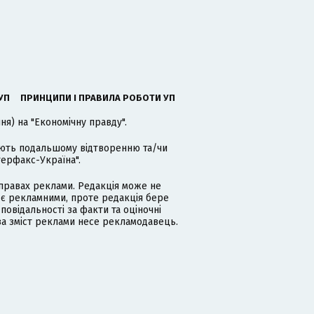
УП
ПРИНЦИПИ І ПРАВИЛА РОБОТИ УП
я) на "Економічну правду".
гають подальшому відтворенню та/чи
терфакс-Україна".
равах реклами. Редакція може не
 є рекламними, проте редакція бере
дповідальності за факти та оціночні
за зміст реклами несе рекламодавець.