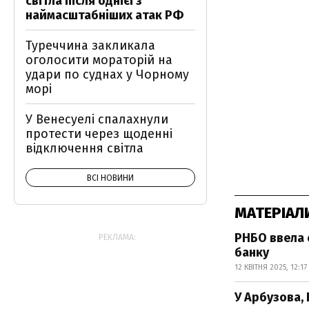
світла після однієї з
наймасштабніших атак РФ
Туреччина закликала
оголосити мораторій на
удари по суднах у Чорному
морі
У Венесуелі спалахнули
протести через щоденні
відключення світла
ВСІ НОВИНИ
МАТЕРІАЛ
РНБО ввела с
РЕКЛАМА:
банку
12 КВІТНЯ 2025, 12:17
У Арбузова, 