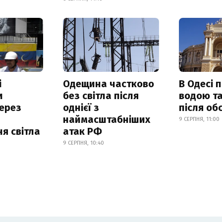
і
Одещина частково
В Одесі 
и
без світла після
водою та
ерез
однієї з
після об
наймасштабніших
9 СЕРПНЯ, 11:00
я світла
атак РФ
9 СЕРПНЯ, 10:40