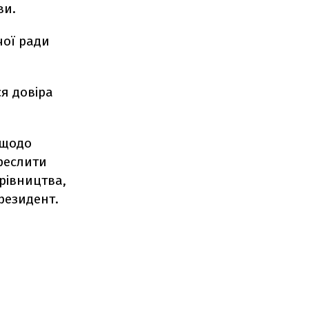
ви.
чої ради
я довіра
 щодо
реслити
ерівництва,
резидент.