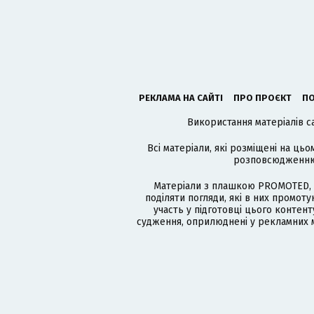
РЕКЛАМА НА САЙТІ
ПРО ПРОЄКТ
ПО
Використання матеріалів с
Всі матеріали, які розміщені на цьо
розповсюдженню в
Матеріали з плашкою PROMOTED, 
поділяти погляди, які в них промо
участь у підготовці цього контенту
судження, оприлюднені у рекламних м