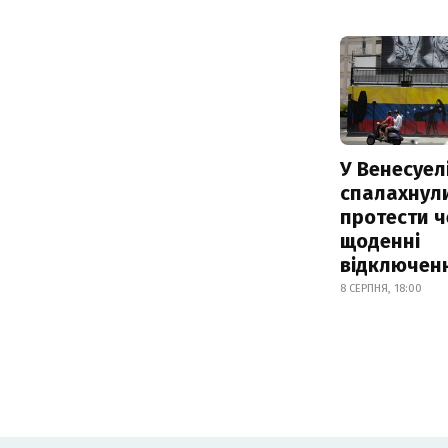
У Венесуел
спалахнул
протести ч
щоденні
відключенн
8 СЕРПНЯ, 18:00