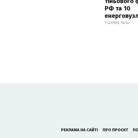
тіньового 
РФ та 10
енерговузл
7 СЕРПНЯ, 18:10
РЕКЛАМА НА САЙТІ
ПРО ПРОЄКТ
ПО