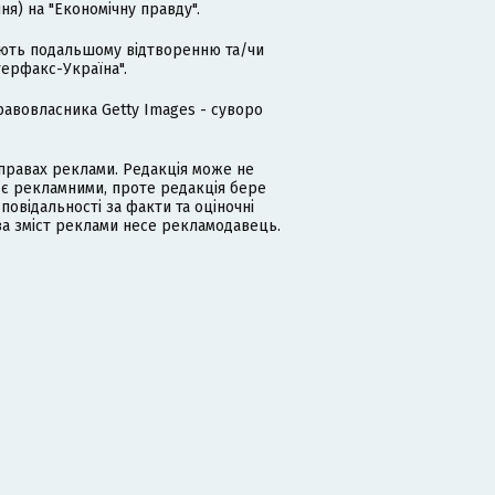
я) на "Економічну правду".
гають подальшому відтворенню та/чи
терфакс-Україна".
равовласника Getty Images - суворо
равах реклами. Редакція може не
 є рекламними, проте редакція бере
дповідальності за факти та оціночні
за зміст реклами несе рекламодавець.