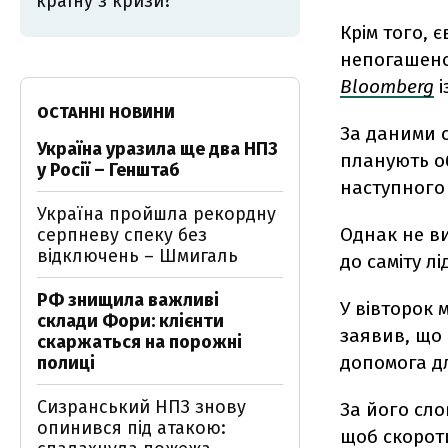
країну з кризи?
Крім того, 
непогашеног
Bloomberg
і
ОСТАННІ НОВИНИ
За даними с
Україна уразила ще два НПЗ
планують о
у Росії – Генштаб
наступного
Україна пройшла рекордну
Однак не ви
серпневу спеку без
відключень – Шмигаль
до саміту л
РФ знищила важливі
У вівторок 
склади Фори: клієнти
заявив, що
скаржаться на порожні
допомога д
полиці
Сизранський НПЗ знову
За його сло
опинився під атакою:
щоб скороти