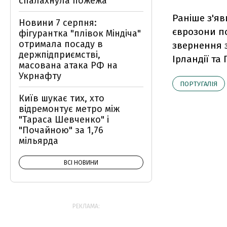
спалахнула пожежа
Раніше з'яв
Новини 7 серпня:
єврозони по
фігурантка "плівок Міндіча"
отримала посаду в
звернення 
держпідприємстві,
Ірландії та 
масована атака РФ на
Укрнафту
ПОРТУГАЛІЯ
Київ шукає тих, хто
відремонтує метро між
"Тараса Шевченко" і
"Почайною" за 1,76
мільярда
ВСІ НОВИНИ
РЕКЛАМА: