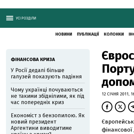
УСІ РОЗДІЛИ
НОВИНИ
ПУБЛІКАЦІЇ
КОЛОНКИ
ІН
Єврос
ФІНАНСОВА КРИЗА
Порту
У Росії дедалі більше
галузей показують падіння
допо
Чому українці почуваються
12 СІЧНЯ 2011, 1
не такими збіднілими, як під
час попередніх криз
Економіст з бензопилою. Як
Європейськ
новий президент
Аргентини виводитиме
фінансової 