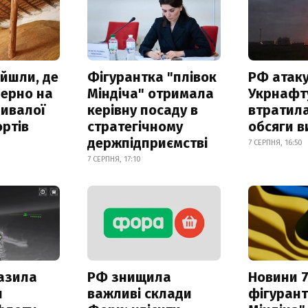
айшли, де
Фігурантка "плівок
РФ атак
зерно на
Міндіча" отримала
Укрнафту
ривалої
керівну посаду в
втратила
ртів
стратегічному
обсяги в
держпідприємстві
7 СЕРПНЯ, 16:50
7 СЕРПНЯ, 17:10
азила
РФ знищила
Новини 7
н
важливі склади
фігурант