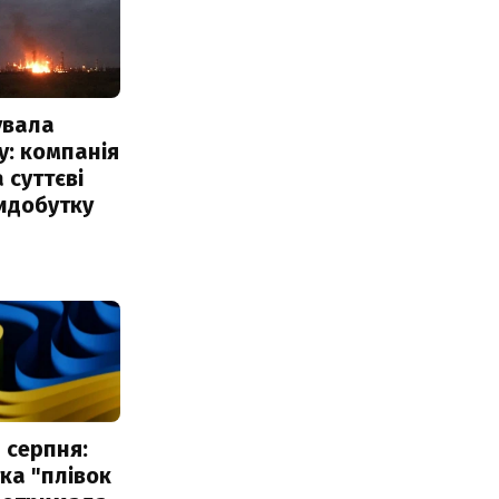
увала
: компанія
 суттєві
идобутку
 серпня:
ка "плівок