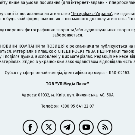
айту лише за умови посилання (для інтернет-видань - гіперпосиланн
му сайті із посиланням на агентство
"Інтерфакс-Україна"
, не підля
 будь-якій формі, інакше як з письмового дозволу агентства "Ін
відтворення фотографічних творів та/або аудіовізуальних творів п
забороняється.
НОВИНИ КОМПАНІЙ та ПОЗИЦІЯ є рекламними та публікуються на п
туються. Матеріали з плашкою СПЕЦПРОЄКТ та ЗА ПІДТРИМКИ також
 і поділяє думки, висловлені у цих матеріалах. Редакція не несе ві
атеріалах. Згідно з українським законодавством відповідальність 
Cубєкт у сфері онлайн-медіа; ідентифікатор медіа - R40-02163.
ТОВ "УП Медіа Плюс"
Адреса: 01032, м. Київ, вул. Жилянська, 48, 50А
Телефон: +380 95 641 22 07