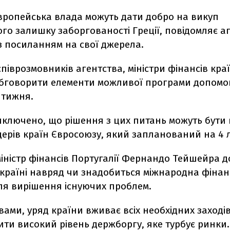
європейська влада можуть дати добро на викуп
о залишку заборгованості Греції, повідомляє а
з посиланням на свої джерела.
піврозмовників агентства, міністри фінансів кра
бговорити елементи можливої програми допомо
 тижня.
ключено, що рішення з цих питань можуть бути 
ідерів країн Євросоюзу, який запланований на 4 
міністр фінансів Португалії Фернандо Тейшейра д
 країні навряд чи знадобиться міжнародна фіна
ля вирішення існуючих проблем.
вами, уряд країни вживає всіх необхідних заходів
ти високий рівень держборгу, яке турбує ринки.