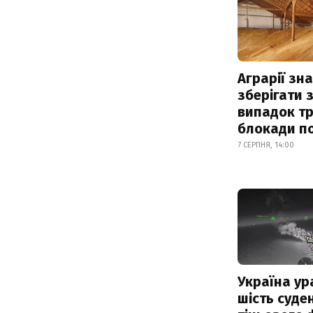
Аграрії зн
зберігати 
випадок т
блокади по
7 СЕРПНЯ, 14:00
Україна ур
шість суде