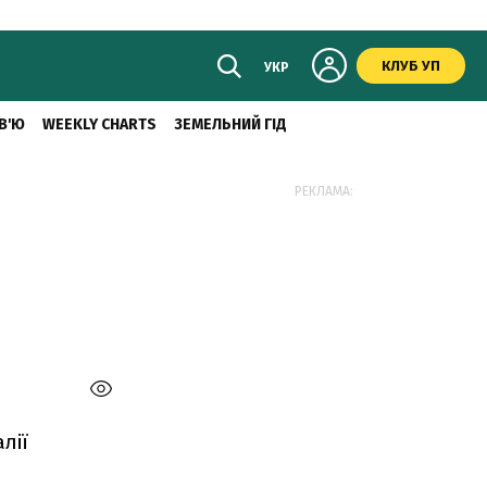
КЛУБ УП
УКР
В'Ю
WEEKLY CHARTS
ЗЕМЕЛЬНИЙ ГІД
РЕКЛАМА:
лії