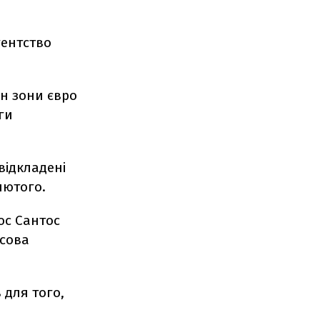
гентство
їн зони євро
ги
відкладені
лютого.
ос Сантос
нсова
 для того,