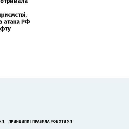
 отримала
риємстві,
а атака РФ
афту
УП
ПРИНЦИПИ І ПРАВИЛА РОБОТИ УП