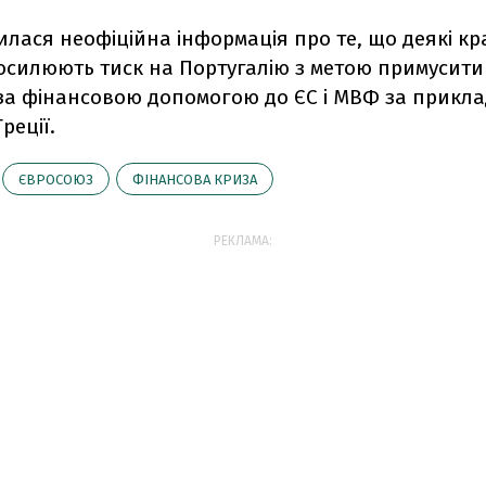
илася неофіційна інформація про те, що деякі кр
силюють тиск на Португалію з метою примусити 
за фінансовою допомогою до ЄС і МВФ за прикл
Греції.
ЄВРОСОЮЗ
ФІНАНСОВА КРИЗА
РЕКЛАМА: