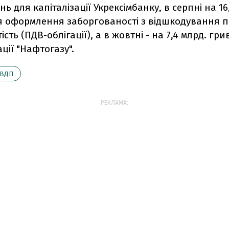
нь для капіталізації Укрексімбанку, в серпні на 16
я оформлення заборгованості з відшкодування п
сть (ПДВ-облігації), а в жовтні - на 7,4 млрд. гр
ації "Нафтогазу".
ВДП
РЕКЛАМА: