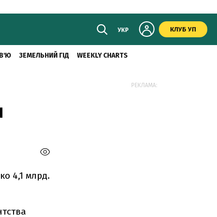
КЛУБ УП
УКР
В'Ю
ЗЕМЕЛЬНИЙ ГІД
WEEKLY CHARTS
РЕКЛАМА:
и
ко 4,1 млрд.
нтства