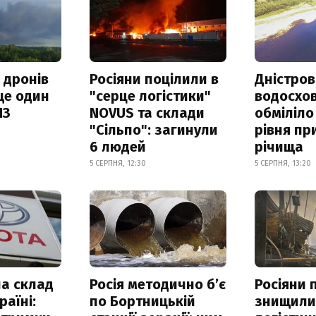
 дронів
Росіяни поцілили в
Дністров
ще один
"серце логістики"
водосхо
ПЗ
NOVUS та склади
обміліло
"Сільпо": загинули
рівня пр
6 людей
річища
5 СЕРПНЯ, 12:30
5 СЕРПНЯ, 13:20
а склад
Росія методично б’є
Росіяни 
раїні:
по Бортницькій
знищил