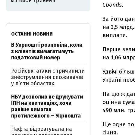
мільйон гривень
Cbonds
.
За його дан
на 3,5 млрд
ОСТАННІ НОВИНИ
виплати.
В Укрпошті розповіли, коли
Перше велик
з клієнтів вимагатимуть
на 1,06 млр
податковий номер
Російські атаки спричинили
Удвічі біль
знеструмлення споживачів
Україні нео
у п’яти областях
На цю ж дат
НБУ дозволив не друкувати
оцінна сума
ІПН на квитанціях, хоча
раніше вимагав
490 млн. гр
протилежного – Укрпошта
Ще одне по
Нафта відреагувала на
січня.