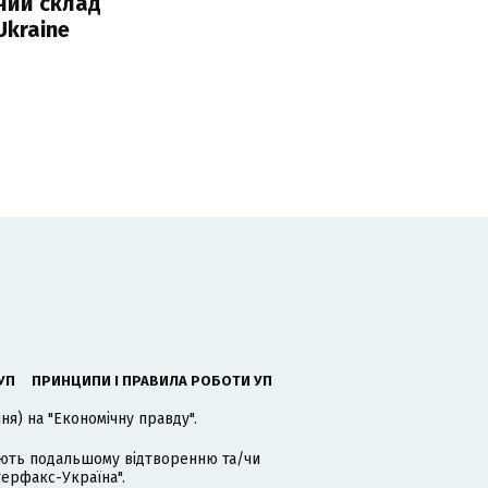
ний склад
Ukraine
УП
ПРИНЦИПИ І ПРАВИЛА РОБОТИ УП
я) на "Економічну правду".
гають подальшому відтворенню та/чи
терфакс-Україна".