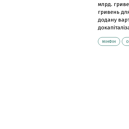
млрд. гриве
гривень дл
додану варті
докапіталіз
МІНФІН
О