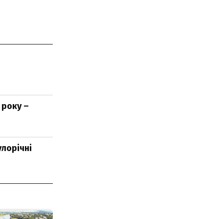
 року –
улорічні