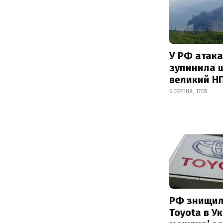
У РФ атака
зупинила 
великий Н
5 СЕРПНЯ, 17:55
РФ знищил
Toyota в Ук