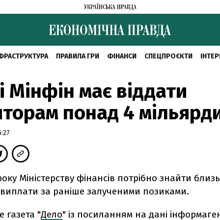
ФРАСТРУКТУРА
ПРАВИЛА ГРИ
ФІНАНСИ
СПЕЦПРОЄКТИ
ІНТЕР
ні Мінфін має віддати
торам понад 4 мільярд
5:27
1 року Міністерству фінансів потрібно знайти близь
 виплати за раніше залученими позиками.
 газета "
Дело
" із посиланням на дані інформаге