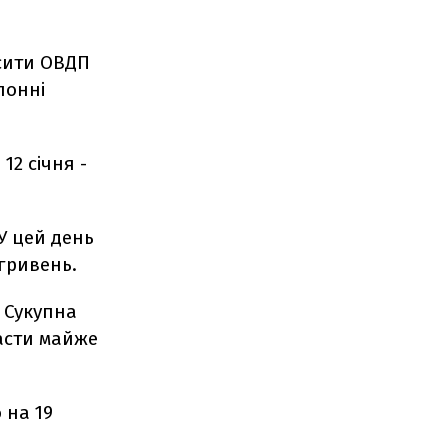
асити ОВДП
понні
12 січня -
 У цей день
 гривень.
 Сукупна
ласти майже
 на 19