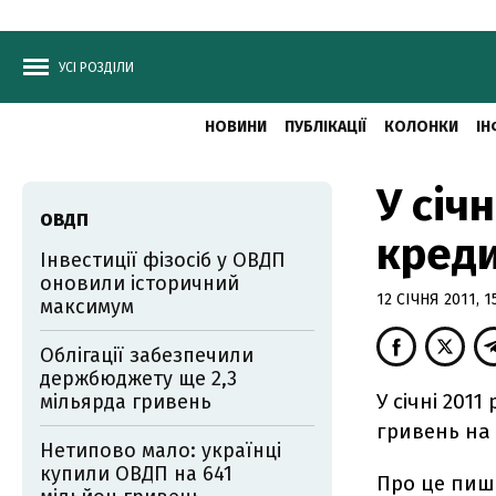
УСІ РОЗДІЛИ
НОВИНИ
ПУБЛІКАЦІЇ
КОЛОНКИ
ІН
У січ
ОВДП
креди
Інвестиції фізосіб у ОВДП
оновили історичний
12 СІЧНЯ 2011, 1
максимум
Облігації забезпечили
держбюджету ще 2,3
У січні 201
мільярда гривень
гривень на
Нетипово мало: українці
купили ОВДП на 641
Про це пише