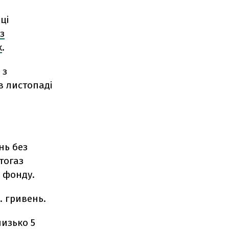
ці
з
х
.
 з
в листопаді
нь без
тогаз
о фонду.
. гривень.
лизько 5