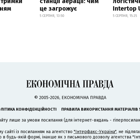
атримки
станції аерації: чим
логістич
нням
це загрожує
Intertop 
5 СЕРПНЯ, 13:50
5 СЕРПНЯ, 15:25
© 2005-2026, ЕКОНОМІЧНА ПРАВДА
ЛІТИКА КОНФІДЕНЦІЙНОСТІ
ПРАВИЛА ВИКОРИСТАННЯ МАТЕРІАЛІВ 
айту лише за умови посилання (для інтернет-видань - гіперпосиланн
му сайті із посиланням на агентство
"Інтерфакс-Україна"
, не підля
 будь-якій формі, інакше як з письмового дозволу агентства "Ін