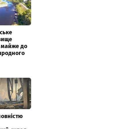
ське
вище
 майже до
иродного
повністю
и