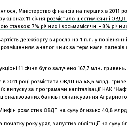
ялося, Міністерство фінансів на перших в 2011 ро
укціонах 11 січня
розмістило шестимісячні ОВДП 
ю ставкою 7% річних і восьмимісячні - 8% річни
артість держборгу виросла на 1 п.п. у порівнянні
 розміщенням аналогічних за термінами паперів 
укціоні 11 січня було залучено 167,7 млн. гривень.
 в 2011 році розмістити ОВДП на 48,6 млрд. гриве
їх випуску за програмами капіталізації НАК "Наф
аціоналізованих банків і фінансування Аграрног
 Мінфін розмістив ОВДП на суму близько 40,8 млрд
на початку року уряд випустив облігації на суму б