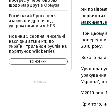
прогрес у переговорах
щодо маршрутів Ормуза
Як повідомл
первинних а
Російський Ярославль
атакували дрони, під
максимально
ударом опинився НПЗ
При цьому в
Новини 5 серпня: чисельні
попереднім
наслідки атаки РФ по
2010 року.
Україні, трильйон рублів на
порятунок Wildberries
Всього на а
ВСІ НОВИНИ
Уряд планує
урахування 
Україна", н
РЕКЛАМА:
У 2010 році
Крім того, 