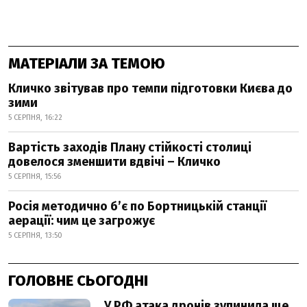
МАТЕРІАЛИ ЗА ТЕМОЮ
Кличко звітував про темпи підготовки Києва до
зими
5 СЕРПНЯ, 16:22
Вартість заходів Плану стійкості столиці
довелося зменшити вдвічі – Кличко
5 СЕРПНЯ, 15:56
Росія методично б’є по Бортницькій станції
аерації: чим це загрожує
5 СЕРПНЯ, 13:50
ГОЛОВНЕ СЬОГОДНІ
У РФ атака дронів зупинила ще