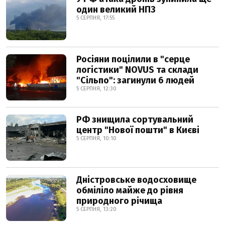
один великий НПЗ
5 СЕРПНЯ, 17:55
Росіяни поцілили в "серце
логістики" NOVUS та склади
"Сільпо": загинули 6 людей
5 СЕРПНЯ, 12:30
РФ знищила сортувальний
центр "Нової пошти" в Києві
5 СЕРПНЯ, 10:10
Дністровське водосховище
обміліло майже до рівня
природного річища
5 СЕРПНЯ, 13:20