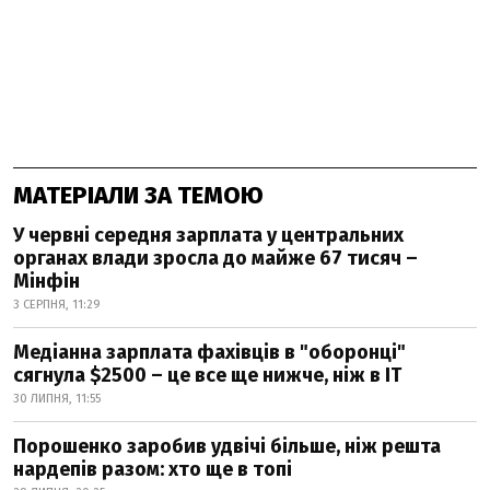
МАТЕРІАЛИ ЗА ТЕМОЮ
У червні середня зарплата у центральних
органах влади зросла до майже 67 тисяч –
Мінфін
3 СЕРПНЯ, 11:29
Медіанна зарплата фахівців в "оборонці"
сягнула $2500 – це все ще нижче, ніж в IT
30 ЛИПНЯ, 11:55
Порошенко заробив удвічі більше, ніж решта
нардепів разом: хто ще в топі