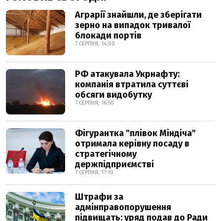
Аграрії знайшли, де зберігати
зерно на випадок тривалої
блокади портів
7 СЕРПНЯ, 14:00
РФ атакувала Укрнафту:
компанія втратила суттєві
обсяги видобутку
7 СЕРПНЯ, 16:50
Фігурантка "плівок Міндіча"
отримала керівну посаду в
стратегічному
держпідприємстві
7 СЕРПНЯ, 17:10
Штрафи за
адмінправопорушення
підвищать: уряд подав до Ради