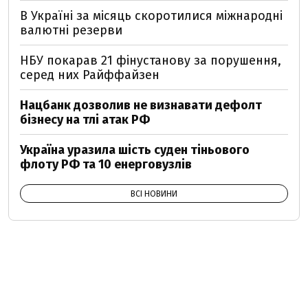
В Україні за місяць скоротилися міжнародні
валютні резерви
НБУ покарав 21 фінустанову за порушення,
серед них Райффайзен
Нацбанк дозволив не визнавати дефолт
бізнесу на тлі атак РФ
Україна уразила шість суден тіньового
флоту РФ та 10 енерговузлів
ВСІ НОВИНИ