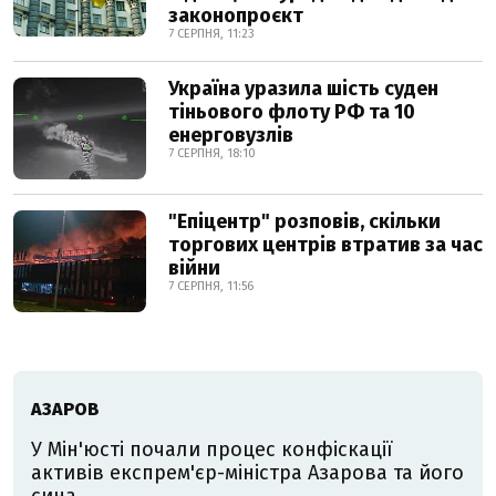
законопроєкт
7 СЕРПНЯ, 11:23
Україна уразила шість суден
тіньового флоту РФ та 10
енерговузлів
7 СЕРПНЯ, 18:10
"Епіцентр" розповів, скільки
торгових центрів втратив за час
війни
7 СЕРПНЯ, 11:56
АЗАРОВ
У Мін'юсті почали процес конфіскації
активів експрем'єр-міністра Азарова та його