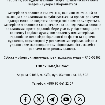
творів та/або аудіовізуальних творів правовласника Getty
Images - суворо забороняється.
Матеріали з плашкою PROMOTED, НОВИНИ КОМПАНІЙ та
ПОЗИЦІЯ є рекламними та публікуються на правах реклами.
Редакція може не поділяти погляди, які в них промотуються.
Матеріали з плашкою СПЕЦПРОЄКТ та ЗА ПІДТРИМКИ також є
рекламними, проте редакція бере участь у підготовці цього
контенту і поділяє думки, висловлені у цих матеріалах.
Редакція не несе відповідальності за факти та оціночні
судження, оприлюднені у рекламних матеріалах. Згідно з
українським законодавством відповідальність за зміст
реклами несе рекламодавець.
Cубєкт у сфері онлайн-медіа; ідентифікатор медіа - R40-02163.
ТОВ "УП Медіа Плюс"
Адреса: 01032, м. Київ, вул. Жилянська, 48, 50А
Телефон: +380 95 641 22 07