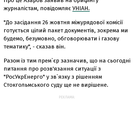
Про це Азаров заявив на брифінгу
журналістам, повідомляє
УНІАН.
"До засідання 26 жовтня міжурядової комісії
готується цілий пакет документів, зокрема ми
будемо, безумовно, обговорювати і газову
тематику", - сказав він.
Разом із тим прем`єр зазначив, що на сьогодні
питання про розв'язання ситуації з
"РосУкрЕнерго" у зв`язку з рішенням
Стокгольмського суду ще не вирішене.
РЕКЛАМА: