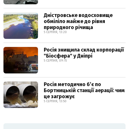
Дністровське водосховище
обміліло майже до рівня
природного річища
5 СЕРПНЯ, 13:20
Росія знищила склад корпорації
"Біосфера" у Дніпрі
5 СЕРПНЯ, 09:15
Росія методично б’є по
Бортницькій станції аерації: чим
це загрожує
5 СЕРПНЯ, 13:50