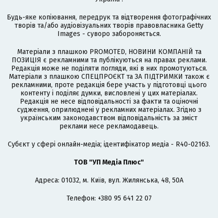
Будь-яке копіювання, передрук та відтворення фотографічних
творів та/або аудіовізуальних творів правовласника Getty
Images - суворо забороняється.
Матеріали з плашкою PROMOTED, НОВИНИ КОМПАНІЙ та
ПОЗИЦІЯ є рекламними та публікуються на правах реклами.
Редакція може не поділяти погляди, які в них промотуються.
Матеріали з плашкою СПЕЦПРОЄКТ та ЗА ПІДТРИМКИ також є
рекламними, проте редакція бере участь у підготовці цього
контенту і поділяє думки, висловлені у цих матеріалах.
Редакція не несе відповідальності за факти та оціночні
судження, оприлюднені у рекламних матеріалах. Згідно з
українським законодавством відповідальність за зміст
реклами несе рекламодавець.
Cубєкт у сфері онлайн-медіа; ідентифікатор медіа - R40-02163.
ТОВ "УП Медіа Плюс"
Адреса: 01032, м. Київ, вул. Жилянська, 48, 50А
Телефон: +380 95 641 22 07