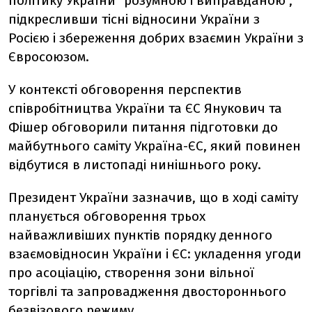
політику України "розумною і виправданою",
підкресливши тісні відносини України з
Росією і збереження добрих взаємин України з
Євросоюзом.
У контексті обговорення перспектив
співробітництва України та ЄС Янукович та
Фішер обговорили питання підготовки до
майбутнього саміту Україна-ЄС, який повинен
відбутися в листопаді нинішнього року.
Президент України зазначив, що в ході саміту
планується обговорення трьох
найважливіших пунктів порядку денного
взаємовідносин України і ЄС: укладення угоди
про асоціацію, створення зони вільної
торгівлі та запровадження двостороннього
безвізового режиму.