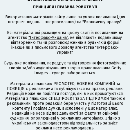
ПРИНЦИПИ І ПРАВИЛА РОБОТИ УП
Використання матеріалів сайту лише за умови посилання (для
інтернет-видань - гіперпосилання) на "Економічну правду".
Всі матеріали, які розміщені на цьому сайті із посиланням на
агентство
"Інтерфакс-Україна"
, не підлягають подальшому
відтворенню та/чи розповсюдженню в будь-якій формі,
інакше як з письмового дозволу агентства "Інтерфакс-
Україна".
Будь-яке копіювання, передрук та відтворення фотографічних
творів та/або аудіовізуальних творів правовласника Getty
Images - суворо забороняється.
Матеріали з плашкою PROMOTED, НОВИНИ КОМПАНІЙ та
ПОЗИЦІЯ є рекламними та публікуються на правах реклами.
Редакція може не поділяти погляди, які в них промотуються.
Матеріали з плашкою СПЕЦПРОЄКТ та ЗА ПІДТРИМКИ також є
рекламними, проте редакція бере участь у підготовці цього
контенту і поділяє думки, висловлені у цих матеріалах.
Редакція не несе відповідальності за факти та оціночні
судження, оприлюднені у рекламних матеріалах. Згідно з
українським законодавством відповідальність за зміст
реклами несе рекламодавець.