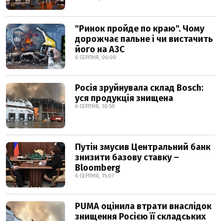
"Ринок пройде по краю". Чому
дорожчає пальне і чи вистачить
його на АЗС
6 СЕРПНЯ, 06:00
Росія зруйнувала склад Bosch:
уся продукція знищена
6 СЕРПНЯ, 10:50
Путін змусив Центральний банк
знизити базову ставку –
Bloomberg
6 СЕРПНЯ, 15:07
PUMA оцінила втрати внаслідок
знищення Росією її складських